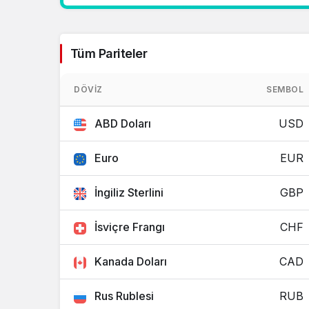
Tüm Pariteler
DÖVIZ
SEMBOL
ABD Doları
USD
Euro
EUR
İngiliz Sterlini
GBP
İsviçre Frangı
CHF
Kanada Doları
CAD
Rus Rublesi
RUB