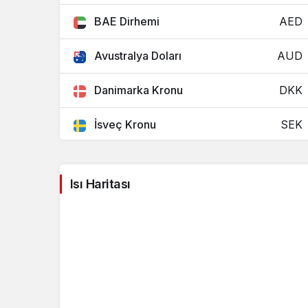
BAE Dirhemi
AED
Avustralya Doları
AUD
Danimarka Kronu
DKK
İsveç Kronu
SEK
Norveç Kronu
NOK
Isı Haritası
Japon Yeni
JPY
Kuveyt Dinarı
KWD
Güney Afrika Randı
ZAR
Bahreyn Dinarı
BHD