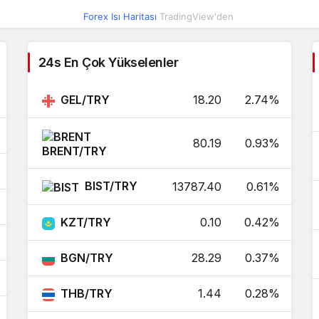
Forex Isı Haritası
TradingView'den
0.01
0.01
0.07%
24s En Çok Yükselenler
0.10
0.10
0.06%
0.36
0.36
0.07%
GEL/TRY
18.20
2.74%
0.96
0.96
0.10%
80.19
0.93%
BRENT/TRY
6.07
6.07
0.05%
BIST/TRY
13787.40
0.61%
0.39
0.39
-0.03%
KZT/TRY
0.10
0.42%
0.03
0.03
-0.03%
BGN/TRY
28.29
0.37%
0.10
0.10
0.42%
THB/TRY
1.44
0.28%
0.00
0.00
0.21%