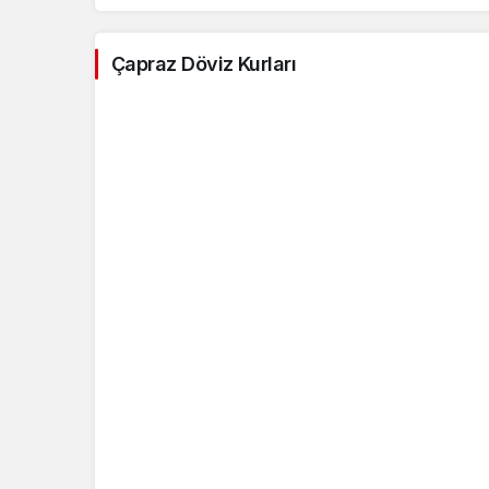
Çek Kronu
CZK
Çapraz Döviz Kurları
Polonya Zlotisi
PLN
Romen Leyi
RON
Çin Yuanı
CNY
Arjantin Pesosu
ARS
Arnavut Leki
ALL
Azerbaycan Manatı
AZN
Konvertibl Mark
BAM
Şili Pesosu
CLP