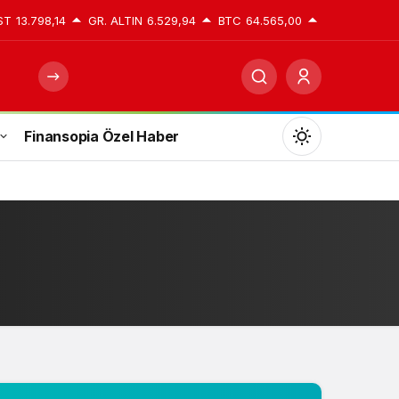
ST
13.798,14
GR. ALTIN
6.529,94
BTC
64.565,00
Finansopia Özel Haber
Mod
değiştir
Gündüz Modu
Gündüz modunu seçin.
Gece Modu
Gece modunu seçin.