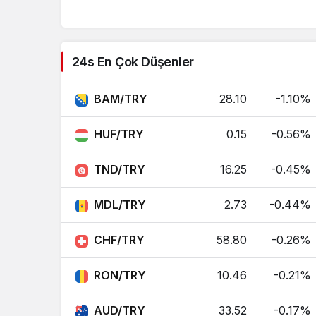
Kolombiya Pesosu
COP
24s En Çok Düşenler
Kostarika Kolonu
CRC
Cezayir Dinarı
DZD
BAM/TRY
28.10
-1.10%
Mısır Lirası
EGP
HUF/TRY
0.15
-0.56%
Hong Kong Doları
HKD
TND/TRY
16.25
-0.45%
İzlanda Kronu
ISK
MDL/TRY
2.73
-0.44%
Güney Kore Wonu
KRW
CHF/TRY
58.80
-0.26%
Kazakistan Tengesi
KZT
RON/TRY
10.46
-0.21%
Lübnan Lirası
LBP
AUD/TRY
33.52
-0.17%