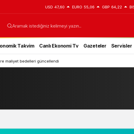
USD
47,60
EURO
55,06
GBP
64,22
BI
onomik Takvim
Canlı Ekonomi Tv
Gazeteler
Servisler
e maliyet bedelleri güncellendi