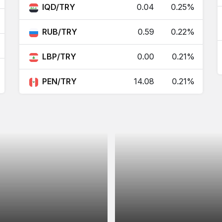
IQD/TRY
0.04
0.25%
0.14
0.14
0.07%
RUB/TRY
0.59
0.22%
5.11
5.11
-0.01%
LBP/TRY
0.00
0.21%
2.73
2.73
-0.44%
PEN/TRY
14.08
0.21%
0.89
0.89
-0.03%
11.64
11.64
0.15%
123.78
123.79
0.06%
14.08
14.08
0.21%
0.78
0.78
-0.02%