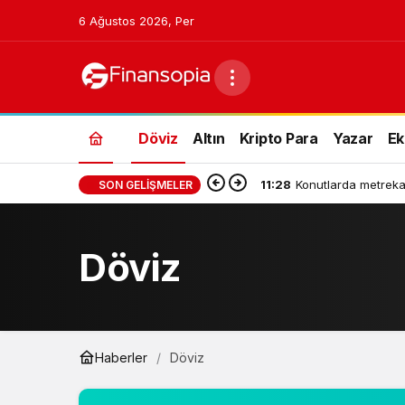
6 Ağustos 2026, Per
Döviz
Altın
Kripto Para
Yazar
Ek
11:28
Konutlarda metrekar
SON GELIŞMELER
Döviz
Haberler
Döviz