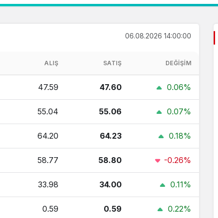
06.08.2026 14:00:00
ALIŞ
SATIŞ
DEĞIŞIM
47.59
47.60
0.06%
55.04
55.06
0.07%
64.20
64.23
0.18%
58.77
58.80
-0.26%
33.98
34.00
0.11%
0.59
0.59
0.22%