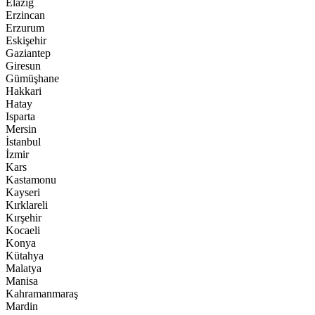
Elazığ
Erzincan
Erzurum
Eskişehir
Gaziantep
Giresun
Gümüşhane
Hakkari
Hatay
Isparta
Mersin
İstanbul
İzmir
Kars
Kastamonu
Kayseri
Kırklareli
Kırşehir
Kocaeli
Konya
Kütahya
Malatya
Manisa
Kahramanmaraş
Mardin