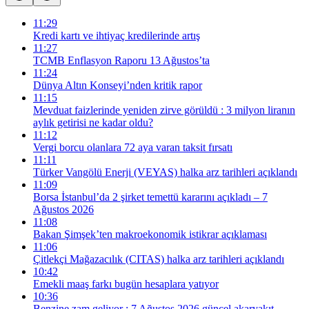
11:29
Kredi kartı ve ihtiyaç kredilerinde artış
11:27
TCMB Enflasyon Raporu 13 Ağustos’ta
11:24
Dünya Altın Konseyi’nden kritik rapor
11:15
Mevduat faizlerinde yeniden zirve görüldü : 3 milyon liranın
aylık getirisi ne kadar oldu?
11:12
Vergi borcu olanlara 72 aya varan taksit fırsatı
11:11
Türker Vangölü Enerji (VEYAS) halka arz tarihleri açıklandı
11:09
Borsa İstanbul’da 2 şirket temettü kararını açıkladı – 7
Ağustos 2026
11:08
Bakan Şimşek’ten makroekonomik istikrar açıklaması
11:06
Çitlekçi Mağazacılık (CITAS) halka arz tarihleri açıklandı
10:42
Emekli maaş farkı bugün hesaplara yatıyor
10:36
Benzine zam geliyor : 7 Ağustos 2026 güncel akaryakıt