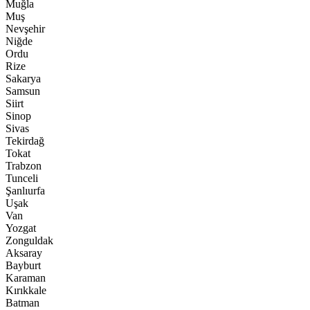
Muğla
Muş
Nevşehir
Niğde
Ordu
Rize
Sakarya
Samsun
Siirt
Sinop
Sivas
Tekirdağ
Tokat
Trabzon
Tunceli
Şanlıurfa
Uşak
Van
Yozgat
Zonguldak
Aksaray
Bayburt
Karaman
Kırıkkale
Batman