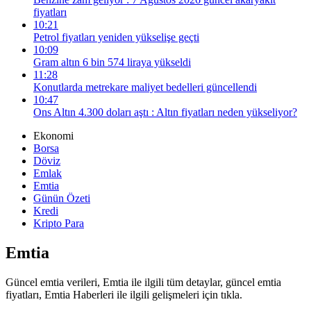
fiyatları
10:21
Petrol fiyatları yeniden yükselişe geçti
10:09
Gram altın 6 bin 574 liraya yükseldi
11:28
Konutlarda metrekare maliyet bedelleri güncellendi
10:47
Ons Altın 4.300 doları aştı : Altın fiyatları neden yükseliyor?
Ekonomi
Borsa
Döviz
Emlak
Emtia
Günün Özeti
Kredi
Kripto Para
Emtia
Güncel emtia verileri, Emtia ile ilgili tüm detaylar, güncel emtia
fiyatları, Emtia Haberleri ile ilgili gelişmeleri için tıkla.