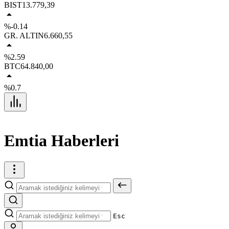
BIST
13.779,39
%-0.14
GR. ALTIN
6.660,55
%2.59
BTC
64.840,00
%0.7
Emtia Haberleri
Esc