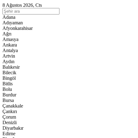
8 Ağustos 2026, Cts
Adana
Adıyaman
Afyonkarahisar
Ağrı
Amasya
Ankara
Antalya
Artvin
Aydın
Balıkesir
Bilecik
Bingöl
Bitlis
Bolu
Burdur
Bursa
Çanakkale
Çankırı
Çorum
Denizli
Diyarbakır
Edirne