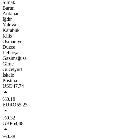
Şırnak
Bartın
Ardahan
Iğdır
Yalova
Karabük
Kilis
Osmaniye
Düzce
Lefkoşa
Gazimağusa
Girne
Güzelyurt
İskele
Pristina
USD
47,74
%0.18
EURO
55,25
%0.32
GBP
64,48
%0.38