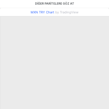
DIĞER PARITELERE GÖZ AT
MXN TRY Chart
by TradingView