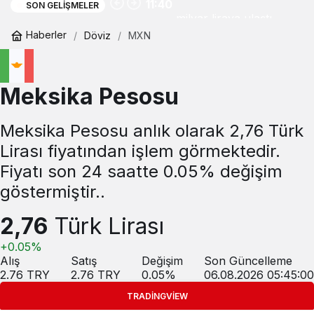
11:40
SON GELIŞMELER
milyar liraya ulaştı
Haberler
Döviz
MXN
Meksika Pesosu
Meksika Pesosu anlık olarak 2,76 Türk
Lirası fiyatından işlem görmektedir.
Fiyatı son 24 saatte 0.05% değişim
göstermiştir..
2,76
Türk Lirası
+0.05%
Alış
Satış
Değişim
Son Güncelleme
2.76
TRY
2.76
TRY
0.05
%
06.08.2026 05:45:00
TRADINGVIEW