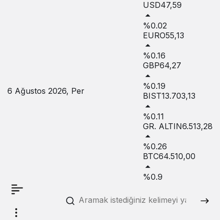
USD
47,59
%0.02
EURO
55,13
%0.16
GBP
64,27
%0.19
6 Ağustos 2026, Per
BIST
13.703,13
%0.11
GR. ALTIN
6.513,28
%0.26
BTC
64.510,00
%0.9