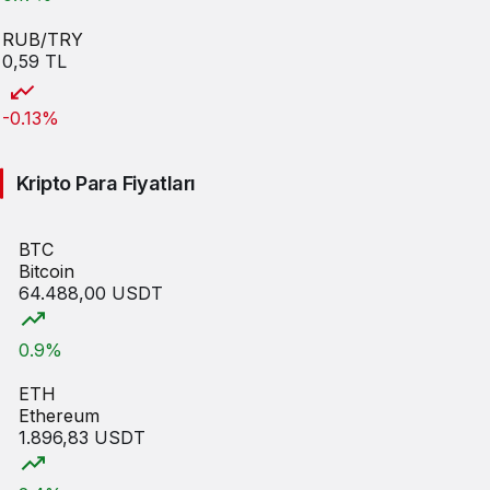
RUB/TRY
0,59 TL
-0.13%
AUD/TRY
Kripto Para Fiyatları
33,60 TL
0.04%
BTC
Bitcoin
JPY/TRY
64.488,00 USDT
0,00 TL
0.9%
CNY/TRY
7,06 TL
ETH
Ethereum
0.06%
1.896,83 USDT