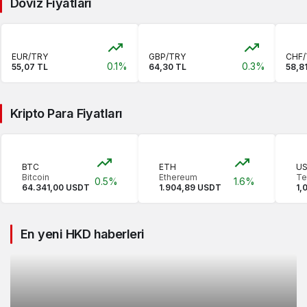
Döviz Fiyatları
EUR/TRY
GBP/TRY
CHF/
0.1%
0.3%
55,07 TL
64,30 TL
58,8
Kripto Para Fiyatları
BTC
ETH
U
Bitcoin
Ethereum
Te
0.5%
1.6%
64.341,00 USDT
1.904,89 USDT
1,
En yeni HKD haberleri