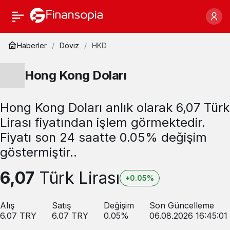
Haberler
Döviz
HKD
Hong Kong Doları
Hong Kong Doları anlık olarak 6,07 Türk
Lirası fiyatından işlem görmektedir.
Fiyatı son 24 saatte 0.05% değişim
göstermiştir..
6,07
Türk Lirası
+0.05%
Alış
Satış
Değişim
Son Güncelleme
6.07
TRY
6.07
TRY
0.05
%
06.08.2026 16:45:01