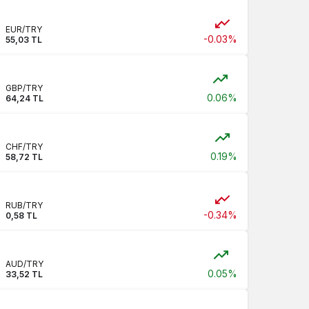
EUR/TRY
-0.03%
55,03 TL
GBP/TRY
0.06%
64,24 TL
CHF/TRY
0.19%
58,72 TL
RUB/TRY
-0.34%
0,58 TL
AUD/TRY
0.05%
33,52 TL