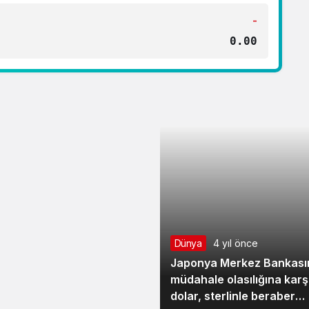
-
0.00
 gün: Neler
Dünya
4 yıl önce
Japonya Merkez Bankası
müdahale olasılığına karş
dolar, sterlinle beraber