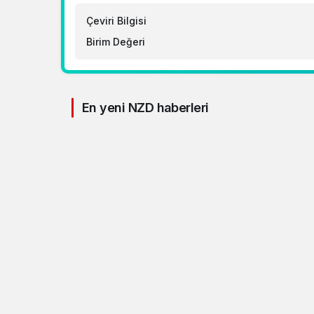
Çeviri Bilgisi
Birim Değeri
Kripto Para
4 yıl önce
Bugün 16 altcoin için büyük
olacak?
En yeni NZD haberleri
Döviz
5 yıl önce
TCMB alım satıma konu
olmayan döviz kurları