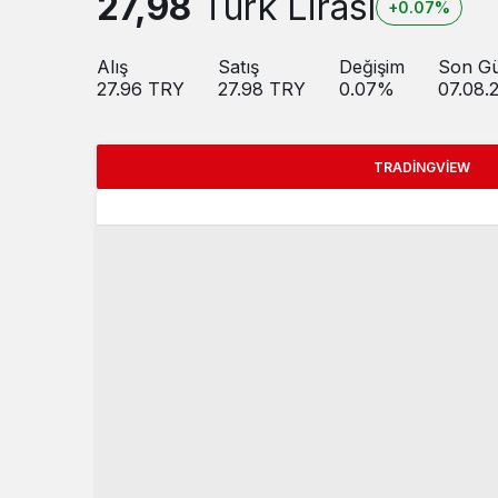
27,98
Türk Lirası
+0.07%
Alış
Satış
Değişim
Son Gü
27.96
TRY
27.98
TRY
0.07
%
07.08.
TRADINGVIEW