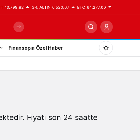
ST
13.798,82
GR. ALTIN
6.520,67
BTC
64.277,00
Finansopia Özel Haber
Mod
değiştir
Gündüz Modu
Gündüz modunu seçin.
ektedir. Fiyatı son 24 saatte
Gece Modu
Gece modunu seçin.