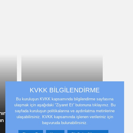
KVKK BİLGİLENDİRME
Bu kuruluşun KVKK kapsamında bilgilendirme sayfasına
ulaşmak için aşağıdaki “Ziyaret Et” butonuna tıklayınız. Bu
sayfada kuruluşun politikalarına ve aydınlatma metinlerine
Dünya
4 yıl önce
nın
ulaşabilirsiniz. KVKK kapsamında işlenen verileriniz için
ın
Yeni Zelanda’da kredi kartı
başvuruda bulunabilirsiniz.
harcamaları rekor kırdı