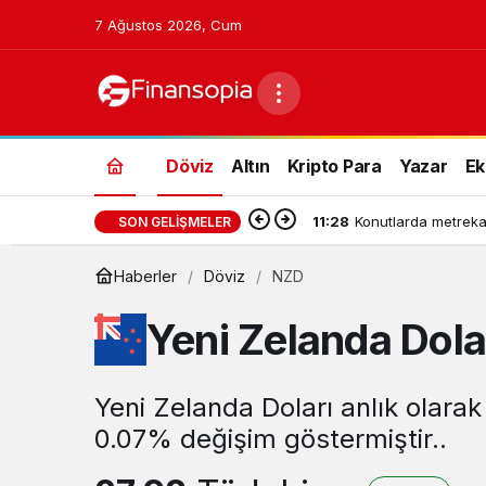
7 Ağustos 2026, Cum
Döviz
Altın
Kripto Para
Yazar
Ek
11:28
Konutlarda metrekar
SON GELIŞMELER
Haberler
Döviz
NZD
Yeni Zelanda Dola
Yeni Zelanda Doları anlık olarak
0.07% değişim göstermiştir..