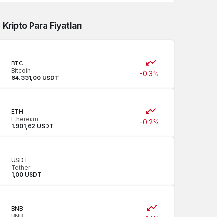
JPY/TRY
0,00 TL
Kripto Para Fiyatları
CNY/TRY
0.21%
7,07 TL
BTC
Bitcoin
-0.3%
64.331,00 USDT
ETH
Ethereum
-0.2%
1.901,62 USDT
USDT
Tether
1,00 USDT
BNB
BNB