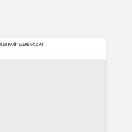
Sistem Modu
Sistem modunu seçin.
IĞER PARITELERE GÖZ AT