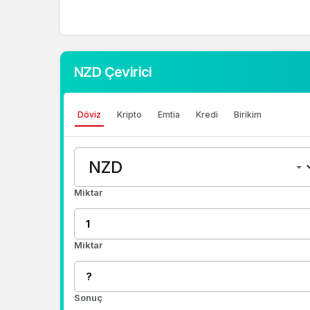
NZD Çevirici
Döviz
Kripto
Emtia
Kredi
Birikim
Miktar
Miktar
Sonuç