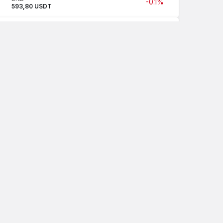
-0.1%
593,80 USDT
USDC
USDC
1,00 USDT
XRP
XRP
-2.2%
1,03 USDT
SOL
Solana
-1.4%
72,66 USDT