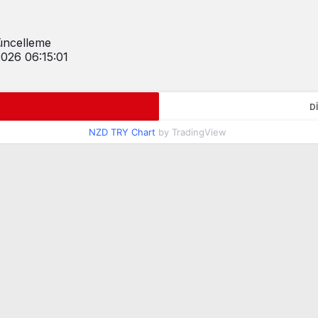
ncelleme
2026 06:15:01
D
NZD TRY Chart
by TradingView