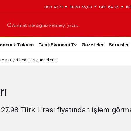
USD
47,71
EURO
55,03
GBP
64,25
BI
onomik Takvim
Canlı Ekonomi Tv
Gazeteler
Servisler
e maliyet bedelleri güncellendi
rı
 27,98 Türk Lirası fiyatından işlem görm