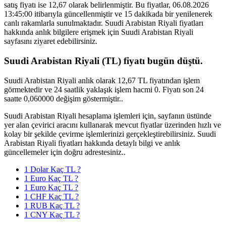
satış fiyatı ise 12,67 olarak belirlenmiştir. Bu fiyatlar, 06.08.2026
13:45:00 itibarıyla güncellenmiştir ve 15 dakikada bir yenilenerek
canlı rakamlarla sunulmaktadır. Suudi Arabistan Riyali fiyatları
hakkında anlık bilgilere erişmek için Suudi Arabistan Riyali
sayfasını ziyaret edebilirsiniz.
Suudi Arabistan Riyali (TL) fiyatı bugün düştü.
Suudi Arabistan Riyali anlık olarak 12,67 TL fiyatından işlem
görmektedir ve 24 saatlik yaklaşık işlem hacmi 0. Fiyatı son 24
saatte 0,060000 değişim göstermiştir..
Suudi Arabistan Riyali hesaplama işlemleri için, sayfanın üstünde
yer alan çevirici aracını kullanarak mevcut fiyatlar üzerinden hızlı ve
kolay bir şekilde çevirme işlemlerinizi gerçekleştirebilirsiniz. Suudi
Arabistan Riyali fiyatları hakkında detaylı bilgi ve anlık
güncellemeler için doğru adrestesiniz..
1 Dolar Kaç TL ?
1 Euro Kaç TL ?
1 Euro Kaç TL ?
1 CHF Kaç TL ?
1 RUB Kaç TL ?
1 CNY Kaç TL ?