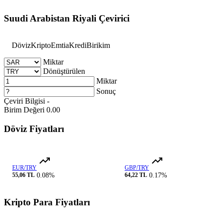
Suudi Arabistan Riyali Çevirici
Döviz
Kripto
Emtia
Kredi
Birikim
Miktar
Dönüştürülen
Miktar
Sonuç
Çeviri Bilgisi
-
Birim Değeri
0.00
Döviz Fiyatları
EUR/TRY
GBP/TRY
55,06 TL
0.08%
64,22 TL
0.17%
Kripto Para Fiyatları