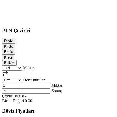
PLN Çevirici
Döviz
Kripto
Emtia
Kredi
Birikim
Miktar
Dönüştürülen
Miktar
Sonuç
Çeviri Bilgisi
-
Birim Değeri
0.00
Döviz Fiyatları