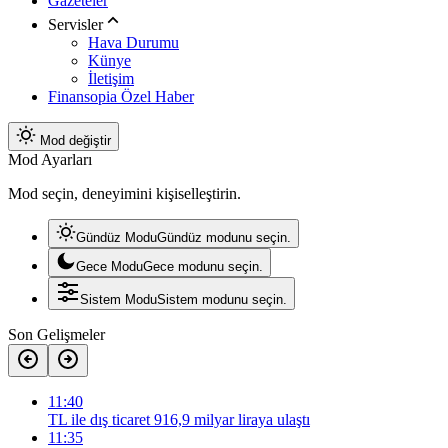
Gazeteler
Servisler
Hava Durumu
Künye
İletişim
Finansopia Özel Haber
Mod değiştir
Mod Ayarları
Mod seçin, deneyimini kişiselleştirin.
Gündüz Modu
Gündüz modunu seçin.
Gece Modu
Gece modunu seçin.
Sistem Modu
Sistem modunu seçin.
Son Gelişmeler
11:40
TL ile dış ticaret 916,9 milyar liraya ulaştı
11:35