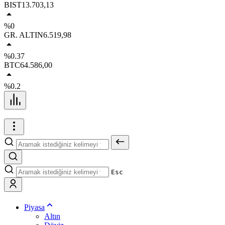
BIST
13.703,13
%0
GR. ALTIN
6.519,98
%0.37
BTC
64.586,00
%0.2
Esc
Piyasa
Altın