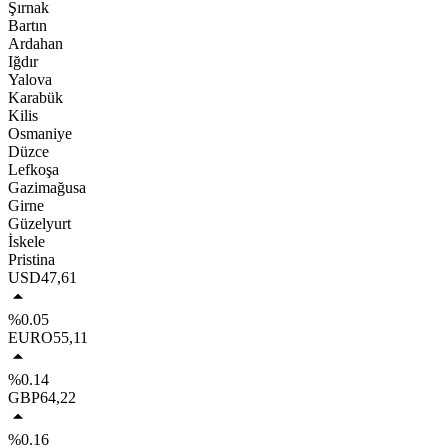
Şırnak
Bartın
Ardahan
Iğdır
Yalova
Karabük
Kilis
Osmaniye
Düzce
Lefkoşa
Gazimağusa
Girne
Güzelyurt
İskele
Pristina
USD
47,61
%0.05
EURO
55,11
%0.14
GBP
64,22
%0.16