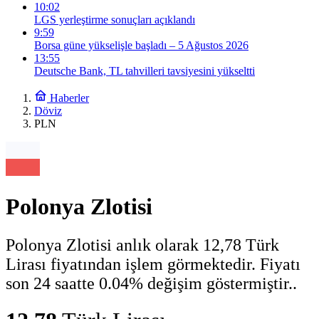
10:02
LGS yerleştirme sonuçları açıklandı
9:59
Borsa güne yükselişle başladı – 5 Ağustos 2026
13:55
Deutsche Bank, TL tahvilleri tavsiyesini yükseltti
Haberler
Döviz
PLN
Polonya Zlotisi
Polonya Zlotisi anlık olarak 12,78 Türk
Lirası fiyatından işlem görmektedir. Fiyatı
son 24 saatte 0.04% değişim göstermiştir..