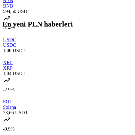
BNB
BNB
594,50 USDT
En yeni PLN haberleri
-1.4%
USDC
USDC
1,00 USDT
XRP
XRP
1,04 USDT
-2.9%
SOL
Solana
73,66 USDT
-0.9%