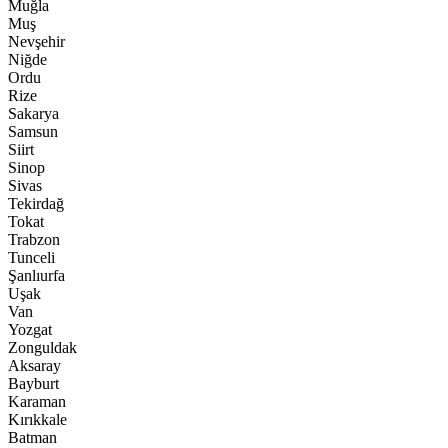
Muğla
Muş
Nevşehir
Niğde
Ordu
Rize
Sakarya
Samsun
Siirt
Sinop
Sivas
Tekirdağ
Tokat
Trabzon
Tunceli
Şanlıurfa
Uşak
Van
Yozgat
Zonguldak
Aksaray
Bayburt
Karaman
Kırıkkale
Batman