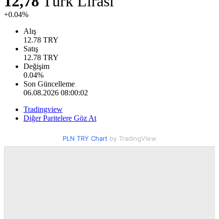
12,78
Türk Lirası
+0.04%
Alış
12.78
TRY
Satış
12.78
TRY
Değişim
0.04
%
Son Güncelleme
06.08.2026 08:00:02
Tradingview
Diğer Paritelere Göz At
PLN TRY Chart
by TradingView