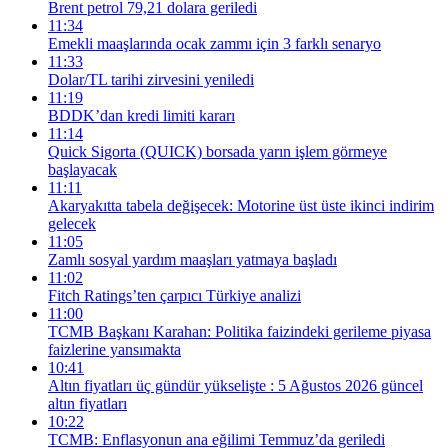
Brent petrol 79,21 dolara geriledi
11:34
Emekli maaşlarında ocak zammı için 3 farklı senaryo
11:33
Dolar/TL tarihi zirvesini yeniledi
11:19
BDDK’dan kredi limiti kararı
11:14
Quick Sigorta (QUICK) borsada yarın işlem görmeye
başlayacak
11:11
Akaryakıtta tabela değişecek: Motorine üst üste ikinci indirim
gelecek
11:05
Zamlı sosyal yardım maaşları yatmaya başladı
11:02
Fitch Ratings’ten çarpıcı Türkiye analizi
11:00
TCMB Başkanı Karahan: Politika faizindeki gerileme piyasa
faizlerine yansımakta
10:41
Altın fiyatları üç gündür yükselişte : 5 Ağustos 2026 güncel
altın fiyatları
10:22
TCMB: Enflasyonun ana eğilimi Temmuz’da geriledi