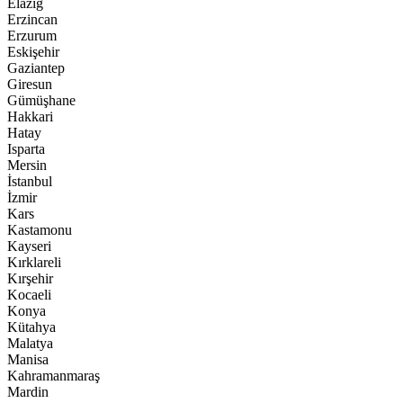
Elazığ
Erzincan
Erzurum
Eskişehir
Gaziantep
Giresun
Gümüşhane
Hakkari
Hatay
Isparta
Mersin
İstanbul
İzmir
Kars
Kastamonu
Kayseri
Kırklareli
Kırşehir
Kocaeli
Konya
Kütahya
Malatya
Manisa
Kahramanmaraş
Mardin