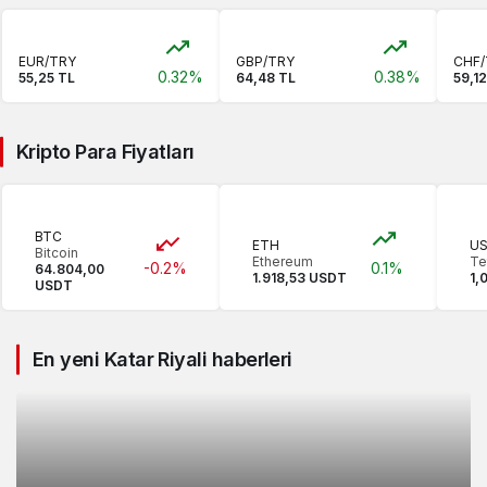
EUR/TRY
GBP/TRY
CHF/
0.32%
0.38%
55,25 TL
64,48 TL
59,1
Kripto Para Fiyatları
BTC
ETH
U
Bitcoin
Ethereum
Te
-0.2%
0.1%
64.804,00
1.918,53 USDT
1,
USDT
En yeni Katar Riyali haberleri