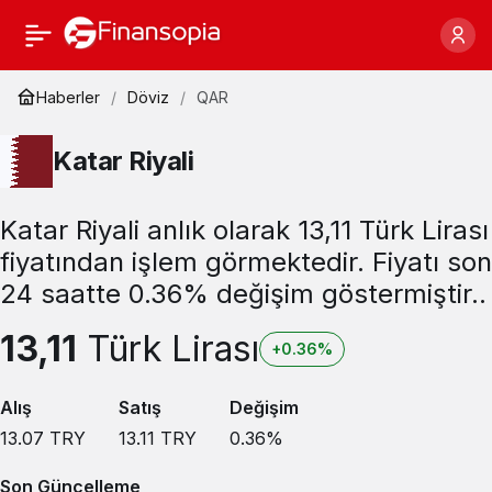
Haberler
Döviz
QAR
Katar Riyali
Katar Riyali anlık olarak 13,11 Türk Lirası
fiyatından işlem görmektedir. Fiyatı son
24 saatte 0.36% değişim göstermiştir..
13,11
Türk Lirası
+0.36%
Alış
Satış
Değişim
13.07
TRY
13.11
TRY
0.36
%
Son Güncelleme