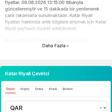
fiyatlar, 09.08.2026 13:15:00 itibarıyla
güncellenmiştir ve 15 dakikada bir yenilenerek
canlı rakamlarla sunulmaktadır. Katar Riyali
fiyatları hakkında anlık bilgilere erişmek için Katar
Riyali sayfasını ziyaret edebilirsiniz.
Katar Riyali (TL) fiyatı bugün düştü.
Daha Fazla
Katar Riyali anlık olarak 13,11 TL fiyatından işlem
görmektedir ve 24 saatlik yaklaşık işlem hacmi 0.
Fiyatı son 24 saatte 0,360000 değişim
göstermiştir..
Katar Riyali Çevirici
Katar Riyali hesaplama işlemleri için, sayfanın
üstünde yer alan çevirici aracını kullanarak
Döviz
Kripto
Emtia
Kredi
Birikim
mevcut fiyatlar üzerinden hızlı ve kolay bir
şekilde çevirme işlemlerinizi
gerçekleştirebilirsiniz. Katar Riyali fiyatları