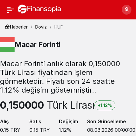
Haberler
Döviz
HUF
Macar Forinti
Macar Forinti anlık olarak 0,150000
Türk Lirası fiyatından işlem
görmektedir. Fiyatı son 24 saatte
1.12% değişim göstermiştir..
0,150000
Türk Lirası
+1.12%
Alış
Satış
Değişim
Son Güncelleme
0.15
TRY
0.15
TRY
1.12
%
08.08.2026 00:00:00