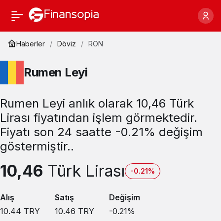
Haberler
Döviz
RON
Rumen Leyi
Rumen Leyi anlık olarak 10,46 Türk
Lirası fiyatından işlem görmektedir.
Fiyatı son 24 saatte -0.21% değişim
göstermiştir..
10,46
Türk Lirası
-0.21%
Alış
Satış
Değişim
10.44
TRY
10.46
TRY
-0.21
%