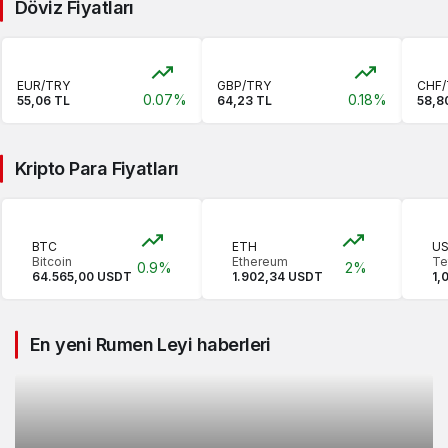
Döviz Fiyatları
EUR/TRY
GBP/TRY
CHF/
0.07%
0.18%
55,06 TL
64,23 TL
58,8
Kripto Para Fiyatları
BTC
ETH
U
Bitcoin
Ethereum
Te
0.9%
2%
64.565,00 USDT
1.902,34 USDT
1,
En yeni Rumen Leyi haberleri