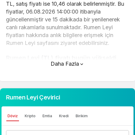
TL, satış fiyatı ise 10,46 olarak belirlenmiştir. Bu
fiyatlar, 06.08.2026 14:00:00 itibarıyla
güncellenmiştir ve 15 dakikada bir yenilenerek
canlı rakamlarla sunulmaktadır. Rumen Leyi
fiyatları hakkında anlık bilgilere erişmek için
Rumen Leyi sayfasını ziyaret edebilirsiniz.
Rumen Leyi (TL) fiyatı bugün yükseldi.
Daha Fazla
Rumen Leyi anlık olarak 10,46 TL fiyatından
işlem görmektedir ve 24 saatlik yaklaşık işlem
hacmi 0. Fiyatı son 24 saatte -0,210000 değişim
göstermiştir..
Rumen Leyi Çevirici
Rumen Leyi hesaplama işlemleri için, sayfanın
üstünde yer alan çevirici aracını kullanarak
Döviz
Kripto
Emtia
Kredi
Birikim
mevcut fiyatlar üzerinden hızlı ve kolay bir
şekilde çevirme işlemlerinizi