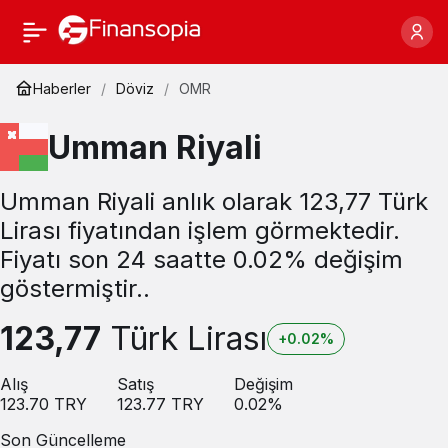
Haberler
Döviz
OMR
Umman Riyali
Umman Riyali anlık olarak 123,77 Türk
Lirası fiyatından işlem görmektedir.
Fiyatı son 24 saatte 0.02% değişim
göstermiştir..
123,77
Türk Lirası
+0.02%
Alış
Satış
Değişim
123.70
TRY
123.77
TRY
0.02
%
Son Güncelleme