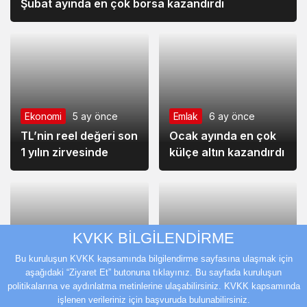
Şubat ayında en çok borsa kazandırdı
Ekonomi
5 ay önce
Emlak
6 ay önce
TL’nin reel değeri son
Ocak ayında en çok
1 yılın zirvesinde
külçe altın kazandırdı
KVKK BİLGİLENDİRME
Ekonomi
9 ay önce
Bu kuruluşun KVKK kapsamında bilgilendirme sayfasına ulaşmak için
Ekonomi
7 ay önce
Ekim ayında en
aşağıdaki “Ziyaret Et” butonuna tıklayınız. Bu sayfada kuruluşun
Aylık en yüksek reel
yüksek reel getiri
politikalarına ve aydınlatma metinlerine ulaşabilirsiniz. KVKK kapsamında
getiri DİBS’te oldu
külçe altında
işlenen verileriniz için başvuruda bulunabilirsiniz.