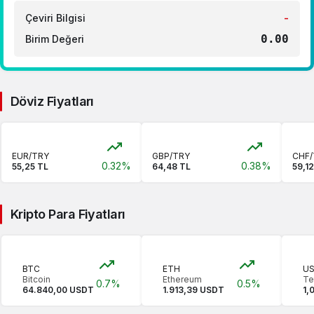
Çeviri Bilgisi
-
0.00
Birim Değeri
Döviz Fiyatları
EUR/TRY
GBP/TRY
CHF/
0.32%
0.38%
55,25 TL
64,48 TL
59,1
Kripto Para Fiyatları
BTC
ETH
U
Bitcoin
Ethereum
Te
0.7%
0.5%
64.840,00 USDT
1.913,39 USDT
1,