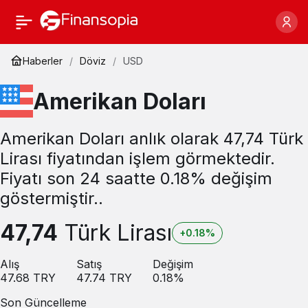
Haberler
Döviz
USD
Amerikan Doları
Amerikan Doları anlık olarak 47,74 Türk
Lirası fiyatından işlem görmektedir.
Fiyatı son 24 saatte 0.18% değişim
göstermiştir..
47,74
Türk Lirası
+0.18%
Alış
Satış
Değişim
47.68
TRY
47.74
TRY
0.18
%
Son Güncelleme