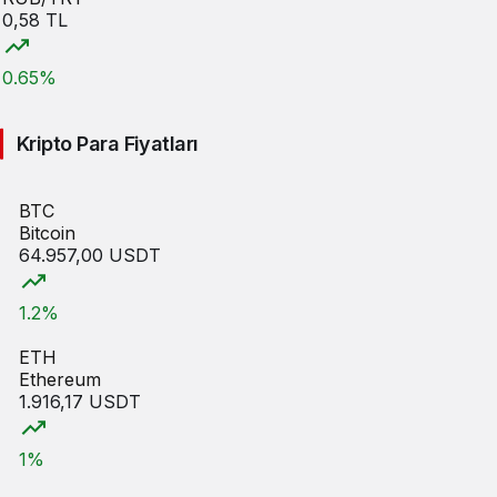
0,58 TL
0.65%
AUD/TRY
Kripto Para Fiyatları
33,75 TL
0.69%
BTC
Bitcoin
JPY/TRY
64.957,00 USDT
0,00 TL
1.2%
0.01%
ETH
CNY/TRY
Ethereum
7,08 TL
1.916,17 USDT
0.29%
1%