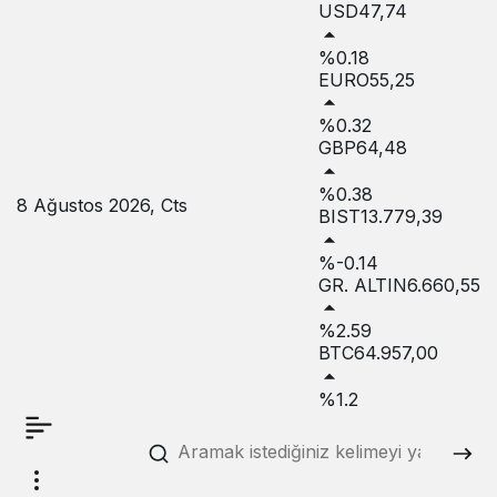
USD
47,74
%0.18
EURO
55,25
%0.32
GBP
64,48
%0.38
8 Ağustos 2026, Cts
BIST
13.779,39
%-0.14
GR. ALTIN
6.660,55
%2.59
BTC
64.957,00
%1.2