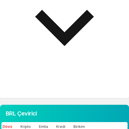
BRL Çevirici
Döviz
Kripto
Emtia
Kredi
Birikim