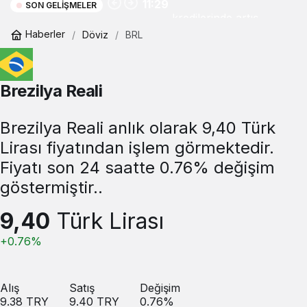
11:29
SON GELIŞMELER
kredilerinde artış
Haberler
Döviz
BRL
Brezilya Reali
Brezilya Reali anlık olarak 9,40 Türk
Lirası fiyatından işlem görmektedir.
Fiyatı son 24 saatte 0.76% değişim
göstermiştir..
9,40
Türk Lirası
+0.76%
Alış
Satış
Değişim
9.38
TRY
9.40
TRY
0.76
%