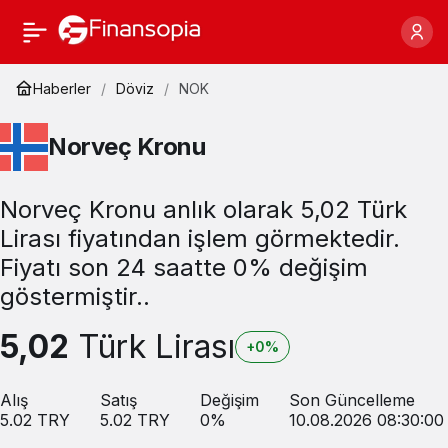
Haberler
Döviz
NOK
Norveç Kronu
Norveç Kronu anlık olarak 5,02 Türk
Lirası fiyatından işlem görmektedir.
Fiyatı son 24 saatte 0% değişim
göstermiştir..
5,02
Türk Lirası
+0%
Alış
Satış
Değişim
Son Güncelleme
5.02
TRY
5.02
TRY
0
%
10.08.2026 08:30:00