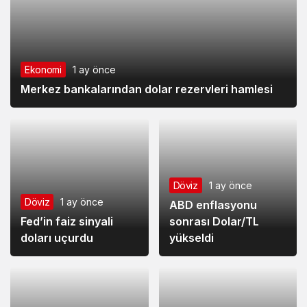
Ekonomi
1 ay önce
Merkez bankalarından dolar rezervleri hamlesi
Döviz
1 ay önce
Döviz
1 ay önce
ABD enflasyonu
Fed’in faiz sinyali
sonrası Dolar/TL
doları uçurdu
yükseldi