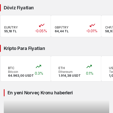
Döviz Fiyatları
EUR/TRY
GBP/TRY
CHF/
-0.05%
-0.01%
55,18 TL
64,44 TL
58,9
Kripto Para Fiyatları
BTC
ETH
U
Bitcoin
Ethereum
Te
0.3%
0.1%
64.963,00 USDT
1.914,38 USDT
1,
En yeni Norveç Kronu haberleri