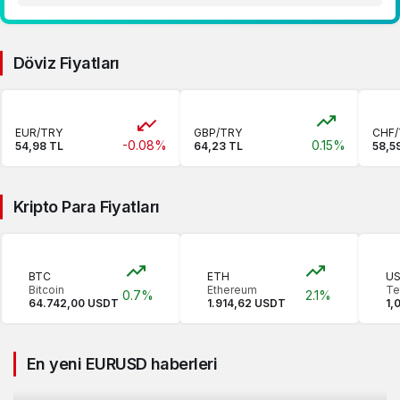
Döviz Fiyatları
EUR/TRY
GBP/TRY
CHF/
-0.08%
0.15%
54,98 TL
64,23 TL
58,5
Kripto Para Fiyatları
BTC
ETH
U
Bitcoin
Ethereum
Te
0.7%
2.1%
64.742,00 USDT
1.914,62 USDT
1,
En yeni EURUSD haberleri