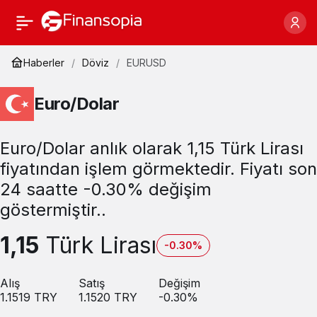
Haberler
Döviz
EURUSD
Euro/Dolar
Euro/Dolar anlık olarak 1,15 Türk Lirası
fiyatından işlem görmektedir. Fiyatı son
24 saatte -0.30% değişim
göstermiştir..
1,15
Türk Lirası
-0.30%
Alış
Satış
Değişim
1.1519
TRY
1.1520
TRY
-0.30
%