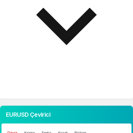
EURUSD Çevirici
Döviz
Kripto
Emtia
Kredi
Birikim