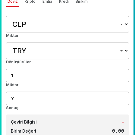
Döviz
Kripto
Emtia
Kredi
Birikim
Miktar
Dönüştürülen
Miktar
Sonuç
Çeviri Bilgisi
-
0.00
Birim Değeri