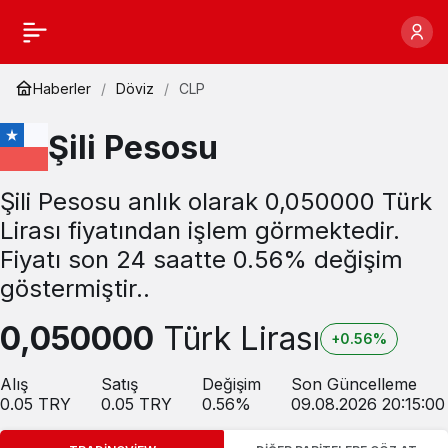
Haberler
Döviz
CLP
Şili Pesosu
Şili Pesosu anlık olarak 0,050000 Türk
Lirası fiyatından işlem görmektedir.
Fiyatı son 24 saatte 0.56% değişim
göstermiştir..
0,050000
Türk Lirası
+0.56%
Alış
Satış
Değişim
Son Güncelleme
0.05
TRY
0.05
TRY
0.56
%
09.08.2026 20:15:00