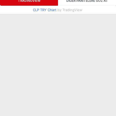
TRADINGVIEW
DIĞER PARITELERE GÖZ AT
CLP TRY Chart
by TradingView