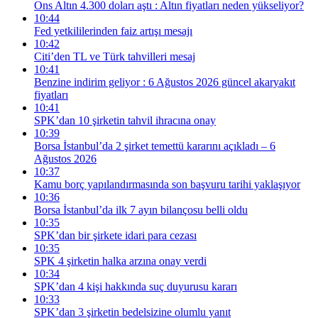
Ons Altın 4.300 doları aştı : Altın fiyatları neden yükseliyor?
10:44
Fed yetkililerinden faiz artışı mesajı
10:42
Citi’den TL ve Türk tahvilleri mesaj
10:41
Benzine indirim geliyor : 6 Ağustos 2026 güncel akaryakıt
fiyatları
10:41
SPK’dan 10 şirketin tahvil ihracına onay
10:39
Borsa İstanbul’da 2 şirket temettü kararını açıkladı – 6
Ağustos 2026
10:37
Kamu borç yapılandırmasında son başvuru tarihi yaklaşıyor
10:36
Borsa İstanbul’da ilk 7 ayın bilançosu belli oldu
10:35
SPK’dan bir şirkete idari para cezası
10:35
SPK 4 şirketin halka arzına onay verdi
10:34
SPK’dan 4 kişi hakkında suç duyurusu kararı
10:33
SPK’dan 3 şirketin bedelsizine olumlu yanıt