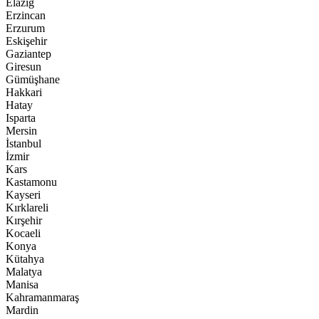
Elazığ
Erzincan
Erzurum
Eskişehir
Gaziantep
Giresun
Gümüşhane
Hakkari
Hatay
Isparta
Mersin
İstanbul
İzmir
Kars
Kastamonu
Kayseri
Kırklareli
Kırşehir
Kocaeli
Konya
Kütahya
Malatya
Manisa
Kahramanmaraş
Mardin