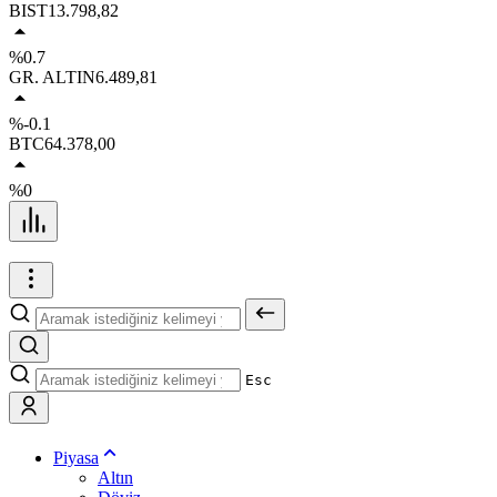
BIST
13.798,82
%0.7
GR. ALTIN
6.489,81
%-0.1
BTC
64.378,00
%0
Esc
Piyasa
Altın