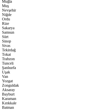
Muğla
Muş
Nevşehir
Niğde
Ordu
Rize
Sakarya
Samsun
Siirt
Sinop
Sivas
Tekirdağ
Tokat
Trabzon
Tunceli
Şanlıurfa
Uşak
Van
Yozgat
Zonguldak
Aksaray
Bayburt
Karaman
Kırıkkale
Batman