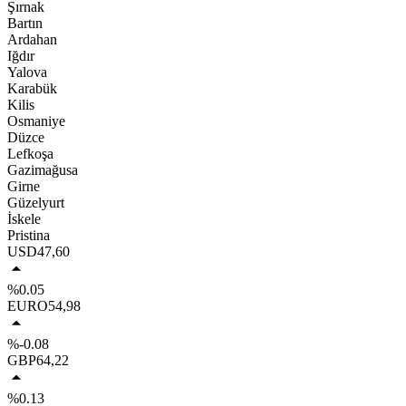
Şırnak
Bartın
Ardahan
Iğdır
Yalova
Karabük
Kilis
Osmaniye
Düzce
Lefkoşa
Gazimağusa
Girne
Güzelyurt
İskele
Pristina
USD
47,60
%0.05
EURO
54,98
%-0.08
GBP
64,22
%0.13