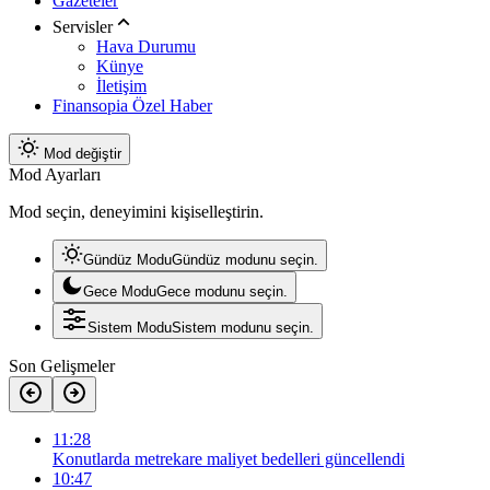
Gazeteler
Servisler
Hava Durumu
Künye
İletişim
Finansopia Özel Haber
Mod değiştir
Mod Ayarları
Mod seçin, deneyimini kişiselleştirin.
Gündüz Modu
Gündüz modunu seçin.
Gece Modu
Gece modunu seçin.
Sistem Modu
Sistem modunu seçin.
Son Gelişmeler
11:28
Konutlarda metrekare maliyet bedelleri güncellendi
10:47