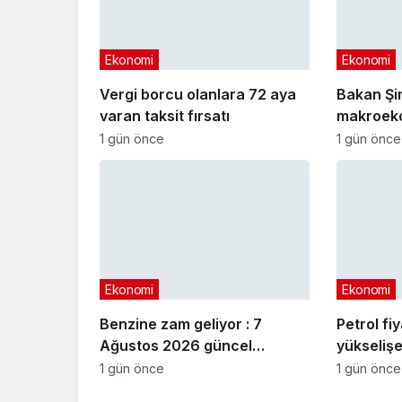
Ekonomi
Ekonomi
Vergi borcu olanlara 72 aya
Bakan Şi
varan taksit fırsatı
makroeko
açıklama
1 gün önce
1 gün önce
Ekonomi
Ekonomi
Benzine zam geliyor : 7
Petrol fi
Ağustos 2026 güncel
yükselişe
akaryakıt fiyatları
1 gün önce
1 gün önce