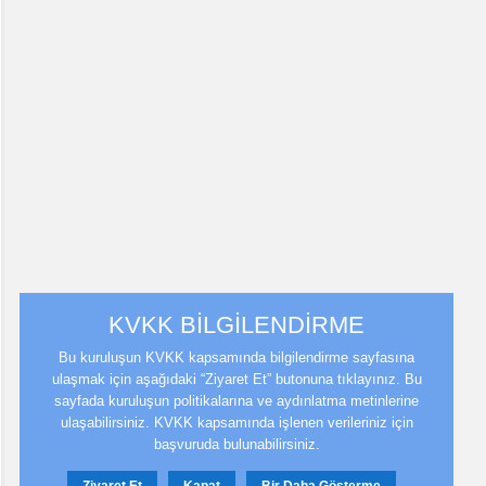
KVKK BİLGİLENDİRME
Bu kuruluşun KVKK kapsamında bilgilendirme sayfasına
ulaşmak için aşağıdaki “Ziyaret Et” butonuna tıklayınız. Bu
sayfada kuruluşun politikalarına ve aydınlatma metinlerine
ulaşabilirsiniz. KVKK kapsamında işlenen verileriniz için
başvuruda bulunabilirsiniz.