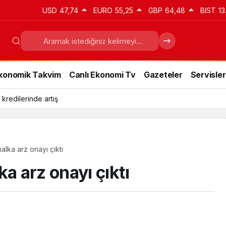
USD
47,74
EURO
55,25
GBP
64,48
BIST
13
konomik Takvim
Canlı Ekonomi Tv
Gazeteler
Servisler
 kredilerinde artış
alka arz onayı çıktı
a arz onayı çıktı