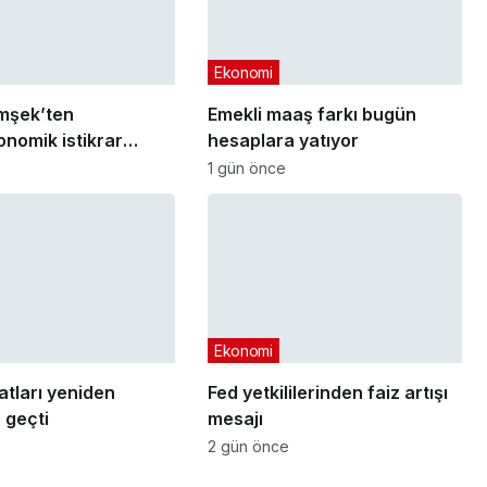
Ekonomi
mşek’ten
Emekli maaş farkı bugün
nomik istikrar
hesaplara yatıyor
sı
1 gün önce
Ekonomi
yatları yeniden
Fed yetkililerinden faiz artışı
 geçti
mesajı
2 gün önce