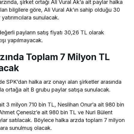
zında, şirket ortağı Ali Vural Ak’a ait paylar halka
an bilgilere göre, Ali Vural Ak’ın sahip olduğu 30
 yatırımcılara sunulacak.
ğerli payların satış fiyatı 30,26 TL olarak
tışı yapılmayacak.
zında Toplam 7 Milyon TL
kacak
e SPK’dan halka arz onayı alan şirketler arasında
zla ortağa ait B grubu paylar satışa sunulacak.
t 3 milyon 710 bin TL, Neslihan Onur’a ait 980 bin
Ahmet Çenesiz’e ait 980 bin TL ve Nuri Bülent
ylar satılacak. Böylece halka arzda toplam 7 milyon
lara sunulmuş olacak.