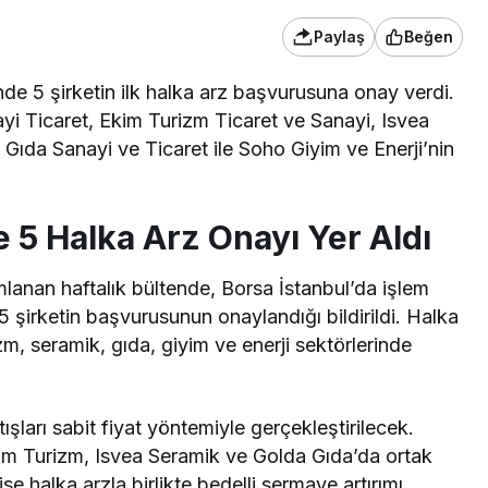
Paylaş
Beğen
nde 5 şirketin ilk halka arz başvurusuna onay verdi.
yi Ticaret, Ekim Turizm Ticaret ve Sanayi, Isvea
Gıda Sanayi ve Ticaret ile Soho Giyim ve Enerji’nin
e 5 Halka Arz Onayı Yer Aldı
lanan haftalık bültende, Borsa İstanbul’da işlem
 şirketin başvurusunun onaylandığı bildirildi. Halka
izm, seramik, gıda, giyim ve enerji sektörlerinde
ışları sabit fiyat yöntemiyle gerçekleştirilecek.
kim Turizm, Isvea Seramik ve Golda Gıda’da ortak
se halka arzla birlikte bedelli sermaye artırımı