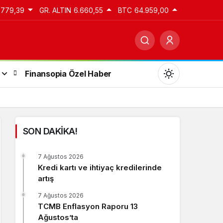
.779,39
GR. ALTIN
6.660,55
BTC
64.959,00
Finansopia Özel Haber
SON DAKİKA!
Gündüz Modu
7 Ağustos 2026
Gündüz modunu seçin.
Kredi kartı ve ihtiyaç kredilerinde
artış
Gece Modu
7 Ağustos 2026
Gece modunu seçin.
TCMB Enflasyon Raporu 13
Ağustos’ta