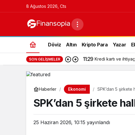
8 Ağustos 2026, Cts
Döviz
Altın
Kripto Para
Yazar
E
11:29
Kredi kartı ve ihtiyaç
SON GELIŞMELER
Ekonomi
Haberler
SPK’dan 5 şirkete h
SPK’dan 5 şirkete halk
25 Haziran 2026, 10:15
yayınlandı