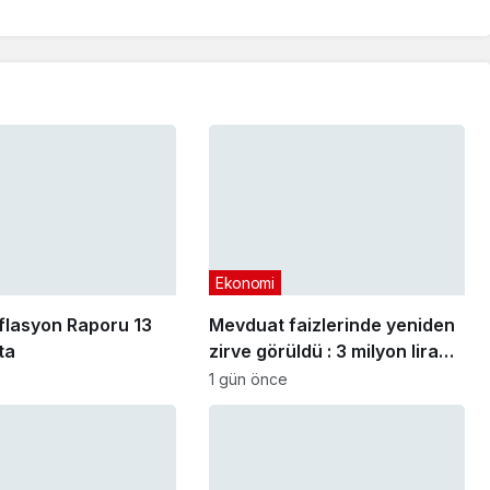
Ekonomi
lasyon Raporu 13
Mevduat faizlerinde yeniden
ta
zirve görüldü : 3 milyon liranın
aylık getirisi ne kadar oldu?
1 gün önce