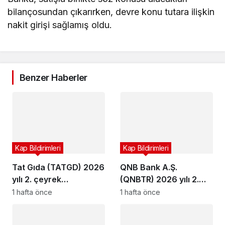
bilançosundan çıkarırken, devre konu tutara ilişkin
nakit girişi sağlamış oldu.
Benzer Haberler
Kap Bildirimleri
Kap Bildirimleri
Tat Gıda (TATGD) 2026
QNB Bank A.Ş.
yılı 2. çeyrek
(QNBTR) 2026 yılı 2.
bilançosunu açıkladı
çeyrek bilançosunu
1 hafta önce
1 hafta önce
açıkladı