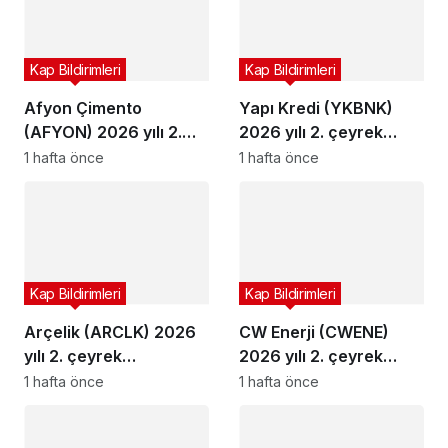
Kap Bildirimleri
Kap Bildirimleri
Afyon Çimento
Yapı Kredi (YKBNK)
(AFYON) 2026 yılı 2.
2026 yılı 2. çeyrek
çeyrek bilançosunu
bilançosunu açıkladı
1 hafta önce
1 hafta önce
açıkladı
Kap Bildirimleri
Kap Bildirimleri
Arçelik (ARCLK) 2026
CW Enerji (CWENE)
yılı 2. çeyrek
2026 yılı 2. çeyrek
bilançosunu açıkladı
bilançosunu açıkladı
1 hafta önce
1 hafta önce