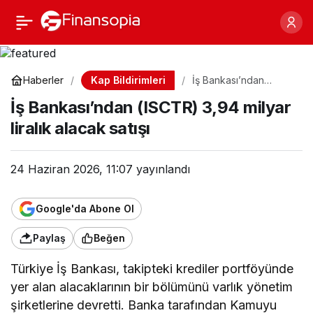
İş Bankası’ndan (ISCTR)
Paylaş
3,94 milyar liralık alacak
Kap Bildirimleri
Haberler
İş Bankası’ndan
(ISCTR) 3,94 milyar
satışı
İş Bankası’ndan (ISCTR) 3,94 milyar
liralık alacak satışı
liralık alacak satışı
24 Haziran 2026, 11:07
yayınlandı
Google'da Abone Ol
Paylaş
Beğen
Türkiye İş Bankası, takipteki krediler portföyünde
yer alan alacaklarının bir bölümünü varlık yönetim
şirketlerine devretti. Banka tarafından Kamuyu