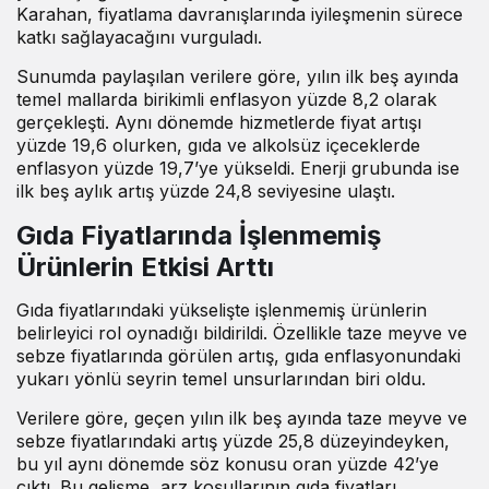
Karahan, fiyatlama davranışlarında iyileşmenin sürece
katkı sağlayacağını vurguladı.
Sunumda paylaşılan
verilere göre
, yılın ilk beş ayında
temel mallarda birikimli enflasyon yüzde 8,2 olarak
gerçekleşti. Aynı dönemde hizmetlerde fiyat artışı
yüzde 19,6 olurken, gıda ve alkolsüz içeceklerde
enflasyon yüzde 19,7’ye yükseldi. Enerji grubunda ise
ilk beş aylık artış yüzde 24,8 seviyesine ulaştı.
Gıda Fiyatlarında İşlenmemiş
Ürünlerin Etkisi Arttı
Gıda fiyatlarındaki yükselişte işlenmemiş ürünlerin
belirleyici rol oynadığı bildirildi. Özellikle taze meyve ve
sebze fiyatlarında görülen artış, gıda enflasyonundaki
yukarı yönlü seyrin temel unsurlarından biri oldu.
Verilere göre
, geçen yılın ilk beş ayında taze meyve ve
sebze fiyatlarındaki artış yüzde 25,8 düzeyindeyken,
bu yıl aynı dönemde söz konusu oran yüzde 42’ye
çıktı. Bu gelişme, arz koşullarının gıda fiyatları