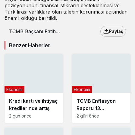
pozisyonunun, finansal istikrarın desteklenmesi ve
Türk lirası varlıklara olan talebin korunması açısından
önemli olduğu belirtildi.
TCMB Başkanı Fatih
Paylaş
Karahan’dan enflasyon
mesajı
Benzer Haberler
Ekonomi
Ekonomi
Kredi kartı ve ihtiyaç
TCMB Enflasyon
kredilerinde artış
Raporu 13
Ağustos’ta
2 gün önce
2 gün önce