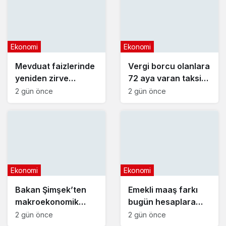
Ekonomi
Ekonomi
Mevduat faizlerinde
Vergi borcu olanlara
yeniden zirve
72 aya varan taksit
görüldü : 3 milyon
fırsatı
2 gün önce
2 gün önce
liranın aylık getirisi
ne kadar oldu?
Ekonomi
Ekonomi
Bakan Şimşek’ten
Emekli maaş farkı
makroekonomik
bugün hesaplara
istikrar açıklaması
yatıyor
2 gün önce
2 gün önce