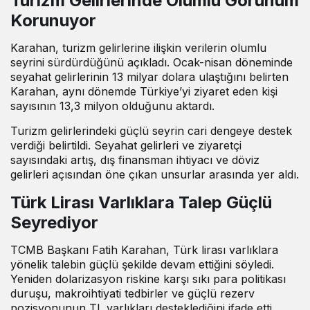
Turizm Gelirlerinde Olumlu Görünüm
Korunuyor
Karahan, turizm gelirlerine ilişkin verilerin olumlu
seyrini sürdürdüğünü
açıkladı
. Ocak-nisan döneminde
seyahat gelirlerinin 13 milyar dolara ulaştığını belirten
Karahan, aynı dönemde Türkiye’yi ziyaret eden kişi
sayısının 13,3 milyon olduğunu aktardı.
Turizm gelirlerindeki güçlü seyrin cari dengeye destek
verdiği belirtildi. Seyahat gelirleri ve ziyaretçi
sayısındaki artış, dış finansman ihtiyacı ve döviz
gelirleri açısından öne çıkan unsurlar arasında yer aldı.
Türk Lirası Varlıklara Talep Güçlü
Seyrediyor
TCMB Başkanı Fatih Karahan, Türk lirası varlıklara
yönelik talebin güçlü şekilde devam ettiğini
söyledi
.
Yeniden dolarizasyon riskine karşı sıkı para politikası
duruşu, makroihtiyati tedbirler ve güçlü rezerv
pozisyonunun TL varlıkları desteklediğini
ifade etti
.