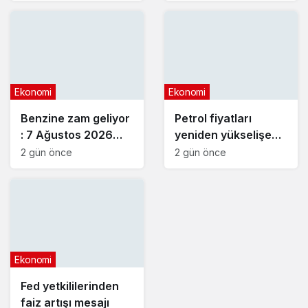
Ekonomi
Ekonomi
Benzine zam geliyor
Petrol fiyatları
: 7 Ağustos 2026
yeniden yükselişe
güncel akaryakıt
geçti
2 gün önce
2 gün önce
fiyatları
Ekonomi
Fed yetkililerinden
faiz artışı mesajı