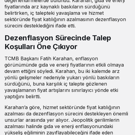
değerlendirmelerde bulundu. Karahan, gıda ve enerji
fiyatlarında arz kaynaklı baskıların sürdüğünü
belirtirken, iç talepteki yavaşlama ve hizmet
sektöründe fiyat katılığının azalmasının dezenflasyon
sürecini desteklediğini
ifade etti
.
Dezenflasyon Sürecinde Talep
Koşulları Öne Çıkıyor
TCMB Başkanı Fatih Karahan, enflasyon
görünümünde gıda ve enerji fiyatlarının etkili olmaya
devam ettiğini
söyledi
. Karahan, bu iki kalemde arz
yönlü gelişmeler nedeniyle yukarı yönlü baskıların
sürdüğünü, buna karşılık iç talepte gözlenen
yavaşlamanın fiyat artışlarını sınırlayıcı yönde etki
yaptığını
belirtti
.
Karahan’a göre, hizmet sektöründe fiyat katılığının
azalması da dezenflasyon sürecini destekleyen önemli
unsurlar arasında yer alıyor. Jeopolitik gerilimlerin
azalması halinde gıda ve enerji enflasyonundaki
yükseliş eğiliminin zayıflayabileceğini ifade eden