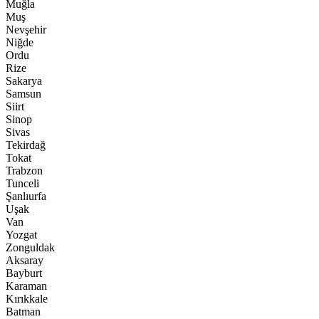
Muğla
Muş
Nevşehir
Niğde
Ordu
Rize
Sakarya
Samsun
Siirt
Sinop
Sivas
Tekirdağ
Tokat
Trabzon
Tunceli
Şanlıurfa
Uşak
Van
Yozgat
Zonguldak
Aksaray
Bayburt
Karaman
Kırıkkale
Batman