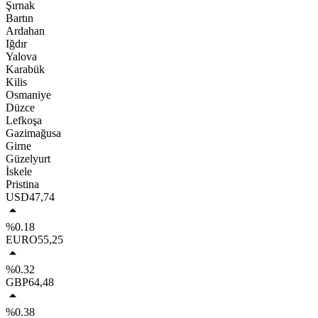
Şırnak
Bartın
Ardahan
Iğdır
Yalova
Karabük
Kilis
Osmaniye
Düzce
Lefkoşa
Gazimağusa
Girne
Güzelyurt
İskele
Pristina
USD
47,74
%0.18
EURO
55,25
%0.32
GBP
64,48
%0.38