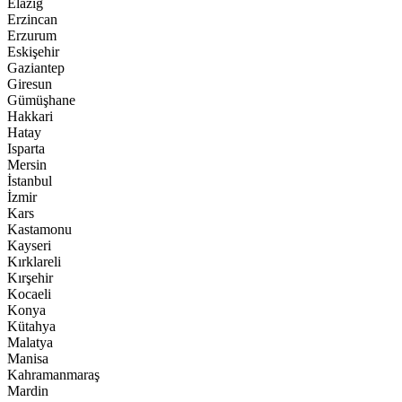
Elazığ
Erzincan
Erzurum
Eskişehir
Gaziantep
Giresun
Gümüşhane
Hakkari
Hatay
Isparta
Mersin
İstanbul
İzmir
Kars
Kastamonu
Kayseri
Kırklareli
Kırşehir
Kocaeli
Konya
Kütahya
Malatya
Manisa
Kahramanmaraş
Mardin