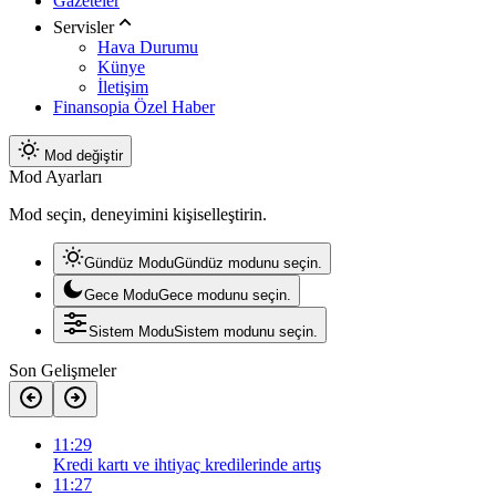
Gazeteler
Servisler
Hava Durumu
Künye
İletişim
Finansopia Özel Haber
Mod değiştir
Mod Ayarları
Mod seçin, deneyimini kişiselleştirin.
Gündüz Modu
Gündüz modunu seçin.
Gece Modu
Gece modunu seçin.
Sistem Modu
Sistem modunu seçin.
Son Gelişmeler
11:29
Kredi kartı ve ihtiyaç kredilerinde artış
11:27