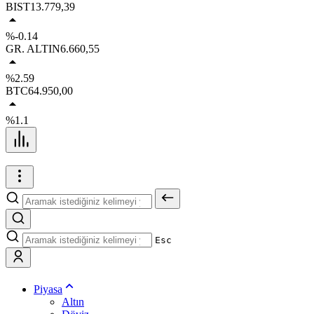
BIST
13.779,39
%-0.14
GR. ALTIN
6.660,55
%2.59
BTC
64.950,00
%1.1
Esc
Piyasa
Altın