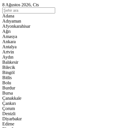
8 Ağustos 2026, Cts
Adana
Adıyaman
Afyonkarahisar
Ağrı
Amasya
Ankara
Antalya
Artvin
Aydın
Balıkesir
Bilecik
Bingöl
Bitlis
Bolu
Burdur
Bursa
Çanakkale
Çankırı
Çorum
Denizli
Diyarbakır
Edirne