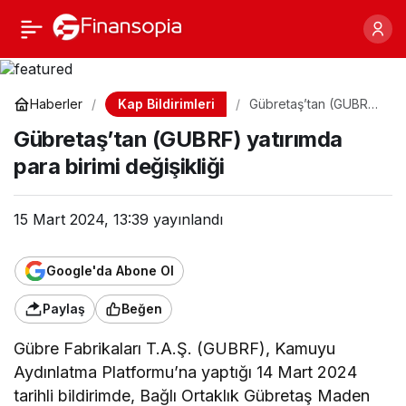
Gübretaş’tan (GUBRF)
Paylaş
yatırımda para birimi
Kap Bildirimleri
Haberler
Gübretaş’tan (GUBRF)
yatırımda para birimi
değişikliği
Gübretaş’tan (GUBRF) yatırımda
değişikliği
para birimi değişikliği
15 Mart 2024, 13:39
yayınlandı
Google'da Abone Ol
Paylaş
Beğen
Gübre Fabrikaları T.A.Ş. (GUBRF), Kamuyu
Aydınlatma Platformu’na yaptığı 14 Mart 2024
tarihli bildirimde, Bağlı Ortaklık Gübretaş Maden