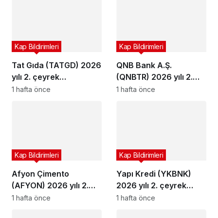
Kap Bildirimleri
Kap Bildirimleri
Tat Gıda (TATGD) 2026
QNB Bank A.Ş.
yılı 2. çeyrek
(QNBTR) 2026 yılı 2.
bilançosunu açıkladı
çeyrek bilançosunu
1 hafta önce
1 hafta önce
açıkladı
Kap Bildirimleri
Kap Bildirimleri
Afyon Çimento
Yapı Kredi (YKBNK)
(AFYON) 2026 yılı 2.
2026 yılı 2. çeyrek
çeyrek bilançosunu
bilançosunu açıkladı
1 hafta önce
1 hafta önce
açıkladı