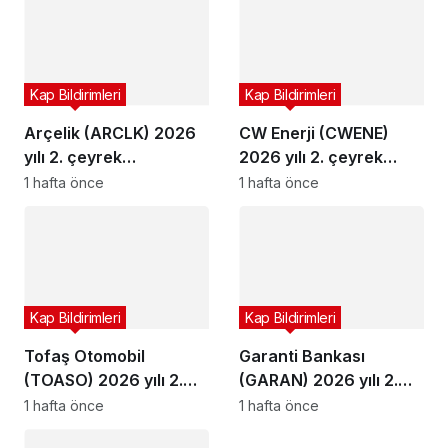
Kap Bildirimleri
Kap Bildirimleri
Arçelik (ARCLK) 2026
CW Enerji (CWENE)
yılı 2. çeyrek
2026 yılı 2. çeyrek
bilançosunu açıkladı
bilançosunu açıkladı
1 hafta önce
1 hafta önce
Kap Bildirimleri
Kap Bildirimleri
Tofaş Otomobil
Garanti Bankası
(TOASO) 2026 yılı 2.
(GARAN) 2026 yılı 2.
çeyrek bilançosunu
çeyrek bilançosunu
1 hafta önce
1 hafta önce
açıkladı
açıkladı