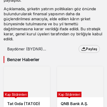
paylaşıldı.
Açıklamada, şirketin yatırım politikaları göz önünde
bulundurularak finansal yapısının daha da
güçlendirilmesi amacıyla, elde edilen kârın şirket
bünyesinde tutulmasına ve bu yıl temettü
dağıtılmamasına karar verildiği ifade edildi. Bu stratejik
karar, genel kurul üyeleri tarafından oy birliğiyle kabul
edildi.
Baydöner (BYDNR)
Paylaş
2024 yılı temettü
kararını açıkladı
Benzer Haberler
Kap Bildirimleri
Kap Bildirimleri
Tat Gıda (TATGD)
QNB Bank A.Ş.