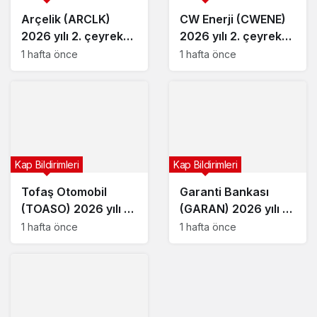
Arçelik (ARCLK)
CW Enerji (CWENE)
2026 yılı 2. çeyrek
2026 yılı 2. çeyrek
bilançosunu açıkladı
bilançosunu açıkladı
1 hafta önce
1 hafta önce
Kap Bildirimleri
Kap Bildirimleri
Tofaş Otomobil
Garanti Bankası
(TOASO) 2026 yılı 2.
(GARAN) 2026 yılı 2.
çeyrek bilançosunu
çeyrek bilançosunu
1 hafta önce
1 hafta önce
açıkladı
açıkladı