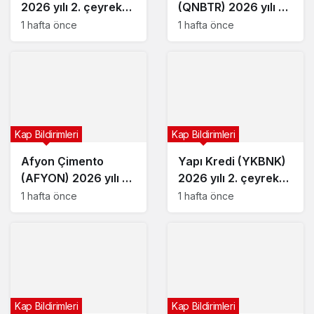
2026 yılı 2. çeyrek
(QNBTR) 2026 yılı 2.
bilançosunu açıkladı
çeyrek bilançosunu
1 hafta önce
1 hafta önce
açıkladı
Kap Bildirimleri
Kap Bildirimleri
Afyon Çimento
Yapı Kredi (YKBNK)
(AFYON) 2026 yılı 2.
2026 yılı 2. çeyrek
çeyrek bilançosunu
bilançosunu açıkladı
1 hafta önce
1 hafta önce
açıkladı
Kap Bildirimleri
Kap Bildirimleri