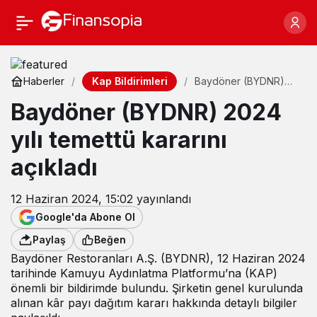
Kap Bildirimleri
Haberler
Baydöner (BYDNR)
2024 yılı temettü
Baydöner (BYDNR) 2024
kararını açıkladı
yılı temettü kararını
açıkladı
12 Haziran 2024, 15:02
yayınlandı
Google'da Abone Ol
Paylaş
Beğen
Baydöner Restoranları A.Ş. (BYDNR), 12 Haziran 2024
tarihinde Kamuyu Aydınlatma Platformu’na (KAP)
önemli bir bildirimde bulundu. Şirketin genel kurulunda
alınan kâr payı dağıtım kararı hakkında detaylı bilgiler