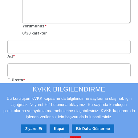
Yorumunuz
*
0
/30 karakter
Ad
*
E-Posta
*
Bir dahaki sefere yorum yaptığımda kullanılmak üzere adımı, e-
KVKK BİLGİLENDİRME
posta adresimi ve web site adresimi bu tarayıcıya kaydet.
Bu kuruluşun KVKK kapsamında bilgilendirme sayfasına ulaşmak için
aşağıdaki “Ziyaret Et” butonuna tıklayınız. Bu sayfada kuruluşun
Yorum Gönder
Giriş Yap
politikalarına ve aydınlatma metinlerine ulaşabilirsiniz. KVKK kapsamında
işlenen verileriniz için başvuruda bulunabilirsiniz.
Ziyaret Et
Kapat
Bir Daha Gösterme