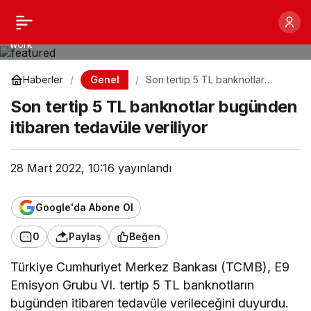
Son tertip 5 TL
0
Paylaş
5 Turkish lira bills printed in illegal money production conveyor.
Collage of many fake bills. Concept of counterfeitters mass
work
banknotlar bugünden
Genel
Haberler
Son tertip 5 TL banknotlar
bugünden itibaren tedavüle
itibaren tedavüle
Son tertip 5 TL banknotlar bugünden
veriliyor
itibaren tedavüle veriliyor
veriliyor
28 Mart 2022, 10:16
yayınlandı
Google'da Abone Ol
0
Paylaş
Beğen
Türkiye Cumhuriyet Merkez Bankası (TCMB), E9
Emisyon Grubu VI. tertip 5 TL banknotların
bugünden itibaren tedavüle verileceğini duyurdu.