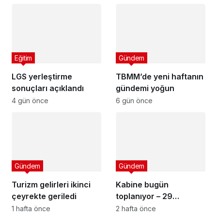
Eğitim
Gündem
LGS yerleştirme
TBMM’de yeni haftanın
sonuçları açıklandı
gündemi yoğun
4 gün önce
6 gün önce
Gündem
Gündem
Turizm gelirleri ikinci
Kabine bugün
çeyrekte geriledi
toplanıyor – 29
Temmuz 2026
1 hafta önce
2 hafta önce