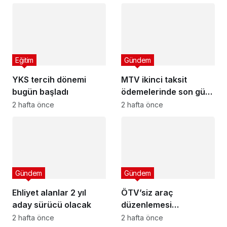
Eğitim
Gündem
YKS tercih dönemi
MTV ikinci taksit
bugün başladı
ödemelerinde son gün
cuma
2 hafta önce
2 hafta önce
Gündem
Gündem
Ehliyet alanlar 2 yıl
ÖTV’siz araç
aday sürücü olacak
düzenlemesi
Meclis’ten geçti mi?
2 hafta önce
2 hafta önce