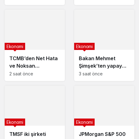
güncel akaryakıt
fiyatları
Ekonomi
Ekonomi
TCMB’den Net Hata
Bakan Mehmet
ve Noksan
Şimşek’ten yapay
açıklaması
zeka duyurusu
2 saat önce
3 saat önce
Ekonomi
Ekonomi
TMSF iki şirketi
JPMorgan S&P 500