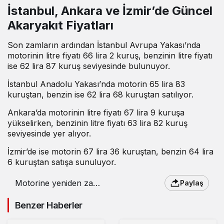
İstanbul, Ankara ve İzmir’de Güncel
Akaryakıt Fiyatları
Son zamların ardından İstanbul Avrupa Yakası’nda
motorinin litre fiyatı 66 lira 2 kuruş, benzinin litre fiyatı
ise 62 lira 87 kuruş seviyesinde bulunuyor.
İstanbul Anadolu Yakası’nda motorin 65 lira 83
kuruştan, benzin ise 62 lira 68 kuruştan satılıyor.
Ankara’da motorinin litre fiyatı 67 lira 9 kuruşa
yükselirken, benzinin litre fiyatı 63 lira 82 kuruş
seviyesinde yer alıyor.
İzmir’de ise motorin 67 lira 36 kuruştan, benzin 64 lira
6 kuruştan satışa sunuluyor.
Motorine yeniden zam
Paylaş
geliyor : 7 Temmuz
2026 güncel akaryakıt
Benzer Haberler
fiyatları