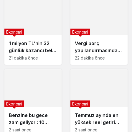
Ekonomi
Ekonomi
1 milyon TL’nin 32
Vergi borç
günlük kazancı belli
yapılandırmasında
oldu : En yüksek
son gün yaklaşıyor
21 dakika önce
22 dakika önce
mevduat faizi veren
bankalar
Ekonomi
Ekonomi
Benzine bu gece
Temmuz ayında en
zam geliyor : 10
yüksek reel getiri
Ağustos 2026
mevduatta
2 saat önce
2 saat önce