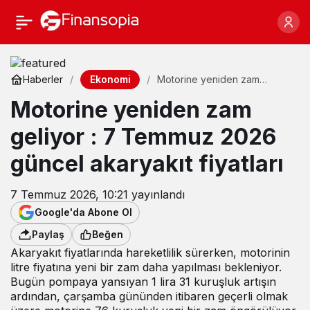
Ekonomi
Haberler
Motorine yeniden zam
geliyor : 7 Temmuz 2026
Motorine yeniden zam
güncel akaryakıt fiyatları
geliyor : 7 Temmuz 2026
güncel akaryakıt fiyatları
7 Temmuz 2026, 10:21
yayınlandı
Google'da Abone Ol
Paylaş
Beğen
Akaryakıt fiyatlarında hareketlilik sürerken, motorinin
litre fiyatına yeni bir zam daha yapılması bekleniyor.
Bugün pompaya yansıyan 1 lira 31 kuruşluk artışın
ardından, çarşamba gününden itibaren geçerli olmak