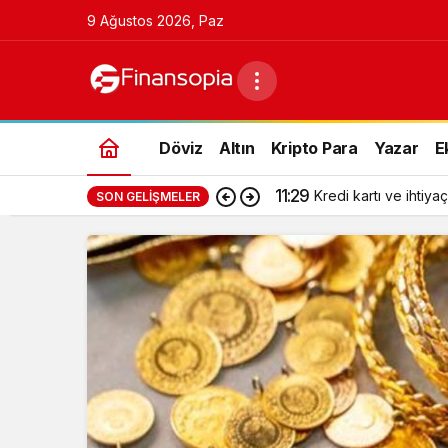
9 Ağustos 2026, Paz
Döviz
Altın
Kripto Para
Yazar
E
11:29
Kredi kartı ve ihtiyaç
SON GELIŞMELER