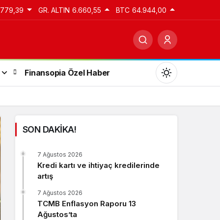
.779,39
GR. ALTIN
6.660,55
BTC
64.944,00
Finansopia Özel Haber
SON DAKİKA!
Gündüz Modu
7 Ağustos 2026
Gündüz modunu seçin.
Kredi kartı ve ihtiyaç kredilerinde
artış
Gece Modu
7 Ağustos 2026
Gece modunu seçin.
TCMB Enflasyon Raporu 13
Ağustos’ta