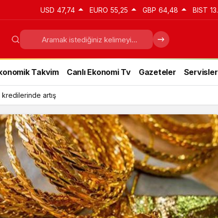
USD
47,74
EURO
55,25
GBP
64,48
BIST
13
konomik Takvim
Canlı Ekonomi Tv
Gazeteler
Servisler
 kredilerinde artış