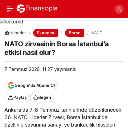
NATO zirvesinin Borsa
Paylaş
İstanbul’a etkisi nasıl
Ekonomi
Borsa
Haberler
NATO
zirvesinin
olur?
NATO zirvesinin Borsa İstanbul’a
Borsa
İstanbul’a etkisi
etkisi nasıl olur?
nasıl olur?
7 Temmuz 2026, 11:27
yayınlandı
Google'da Abone Ol
Paylaş
Beğen
Ankara’da 7-8 Temmuz tarihlerinde düzenlenecek
36. NATO Liderler Zirvesi, Borsa İstanbul’da
özellikle savunma sanayi ve bankacılık hisseleri