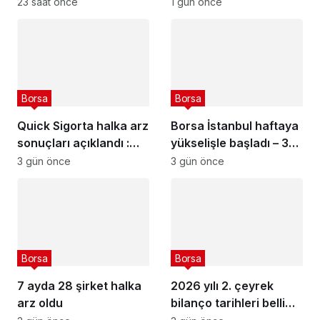
görmeye başlayacak
2026
23 saat önce
1 gün önce
Borsa
Borsa
Quick Sigorta halka arz
Borsa İstanbul haftaya
sonuçları açıklandı :
yükselişle başladı – 3
Quick Sigorta (QUICK)
Ağustos 2026
3 gün önce
3 gün önce
kaç lot verdi?
Borsa
Borsa
7 ayda 28 şirket halka
2026 yılı 2. çeyrek
arz oldu
bilanço tarihleri belli
olan şirketler