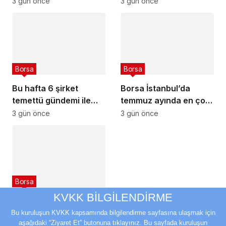
3 gün önce
3 gün önce
Borsa
Borsa
Bu hafta 6 şirket
Borsa İstanbul’da
temettü gündemi ile
temmuz ayında en çok
toplanacak
değer kazanan ve
3 gün önce
3 gün önce
kaybeden hisseler
Borsa
KVKK BİLGİLENDİRME
Bu hafta 9 hisse
üzerindeki yasaklar
Bu kuruluşun KVKK kapsamında bilgilendirme sayfasına ulaşmak için
aşağıdaki “Ziyaret Et” butonuna tıklayınız. Bu sayfada kuruluşun
kalkacak
3 gün önce