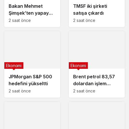
Bakan Mehmet
TMSF iki şirketi
Şimşek’ten yapay
satışa çıkardı
zeka duyurusu
2 saat önce
2 saat önce
Ekonomi
Ekonomi
JPMorgan S&P 500
Brent petrol 83,57
hedefini yükseltti
dolardan işlem
görüyor
2 saat önce
2 saat önce