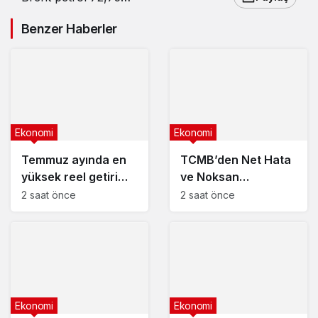
dolardan işlem görüyor
Benzer Haberler
Ekonomi
Ekonomi
Temmuz ayında en
TCMB’den Net Hata
yüksek reel getiri
ve Noksan
mevduatta
açıklaması
2 saat önce
2 saat önce
Ekonomi
Ekonomi