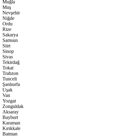
Muğla
Muş
Nevşehir
Niğde
Ordu
Rize
Sakarya
Samsun
Siirt
Sinop
Sivas
Tekirdağ
Tokat
Trabzon
Tunceli
Şanlıurfa
Uşak
Van
Yozgat
Zonguldak
Aksaray
Bayburt
Karaman
Kırıkkale
Batman