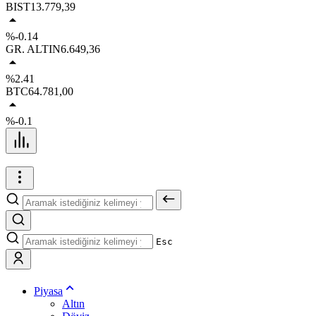
BIST
13.779,39
%-0.14
GR. ALTIN
6.649,36
%2.41
BTC
64.781,00
%-0.1
Esc
Piyasa
Altın