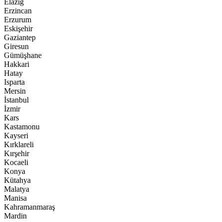
Elazığ
Erzincan
Erzurum
Eskişehir
Gaziantep
Giresun
Gümüşhane
Hakkari
Hatay
Isparta
Mersin
İstanbul
İzmir
Kars
Kastamonu
Kayseri
Kırklareli
Kırşehir
Kocaeli
Konya
Kütahya
Malatya
Manisa
Kahramanmaraş
Mardin