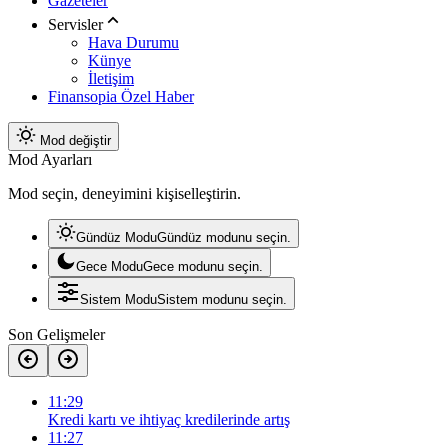
Gazeteler
Servisler
Hava Durumu
Künye
İletişim
Finansopia Özel Haber
Mod değiştir
Mod Ayarları
Mod seçin, deneyimini kişiselleştirin.
Gündüz Modu
Gündüz modunu seçin.
Gece Modu
Gece modunu seçin.
Sistem Modu
Sistem modunu seçin.
Son Gelişmeler
11:29
Kredi kartı ve ihtiyaç kredilerinde artış
11:27