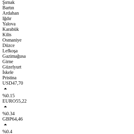
Şırnak
Bartın
Ardahan
Iğdır
Yalova
Karabük
Kilis
Osmaniye
Düzce
Lefkoşa
Gazimağusa
Girne
Güzelyurt
İskele
Pristina
USD
47,70
%0.15
EURO
55,22
%0.34
GBP
64,46
%0.4