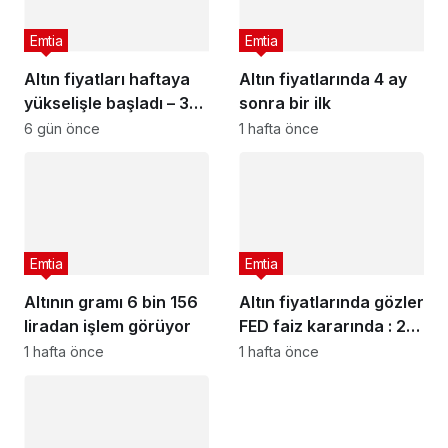
Emtia
Emtia
Altın fiyatları haftaya
Altın fiyatlarında 4 ay
yükselişle başladı – 3
sonra bir ilk
Ağustos 2026 güncel
6 gün önce
1 hafta önce
altın fiyatları
Emtia
Emtia
Altının gramı 6 bin 156
Altın fiyatlarında gözler
liradan işlem görüyor
FED faiz kararında : 29
Temmuz 2026 güncel
1 hafta önce
1 hafta önce
altın fiyatları