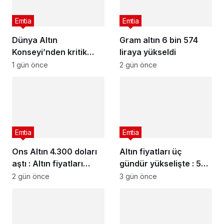
Emtia
Emtia
Dünya Altın
Gram altın 6 bin 574
Konseyi’nden kritik
liraya yükseldi
rapor
1 gün önce
2 gün önce
Emtia
Emtia
Ons Altın 4.300 doları
Altın fiyatları üç
aştı : Altın fiyatları
gündür yükselişte : 5
neden yükseliyor?
Ağustos 2026 güncel
2 gün önce
3 gün önce
altın fiyatları