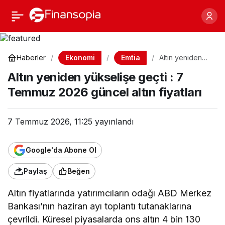
Altın yeniden yükselişe
Paylaş
geçti : 7 Temmuz 2026
Ekonomi
Emtia
Haberler
Altın yeniden
yükselişe geçti :
güncel altın fiyatları
Altın yeniden yükselişe geçti : 7
7 Temmuz
2026 güncel
Temmuz 2026 güncel altın fiyatları
altın fiyatları
7 Temmuz 2026, 11:25
yayınlandı
Google'da Abone Ol
Paylaş
Beğen
Altın fiyatlarında yatırımcıların odağı ABD Merkez
Bankası’nın haziran ayı toplantı tutanaklarına
çevrildi. Küresel piyasalarda ons altın 4 bin 130