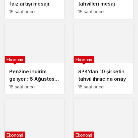
faiz artışı mesajı
tahvilleri mesaj
16 saat önce
16 saat önce
Ekonomi
Ekonomi
Benzine indirim
SPK’dan 10 şirketin
geliyor : 6 Ağustos
tahvil ihracına onay
2026 güncel
16 saat önce
16 saat önce
akaryakıt fiyatları
Ekonomi
Ekonomi