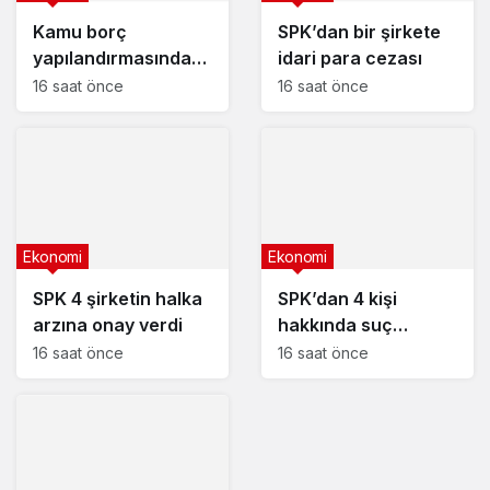
Kamu borç
SPK’dan bir şirkete
yapılandırmasında
idari para cezası
son başvuru tarihi
16 saat önce
16 saat önce
yaklaşıyor
Ekonomi
Ekonomi
SPK 4 şirketin halka
SPK’dan 4 kişi
arzına onay verdi
hakkında suç
duyurusu kararı
16 saat önce
16 saat önce