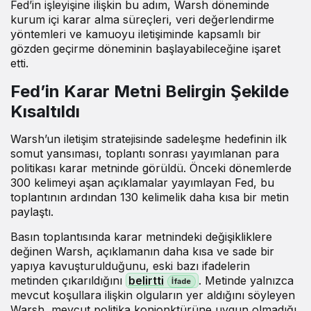
Fed’in işleyişine ilişkin bu adım, Warsh döneminde
kurum içi karar alma süreçleri, veri değerlendirme
yöntemleri ve kamuoyu iletişiminde kapsamlı bir
gözden geçirme döneminin başlayabileceğine işaret
etti.
Fed’in Karar Metni Belirgin Şekilde
Kısaltıldı
Warsh’un iletişim stratejisinde sadeleşme hedefinin ilk
somut yansıması, toplantı sonrası yayımlanan para
politikası karar metninde görüldü. Önceki dönemlerde
300 kelimeyi aşan açıklamalar yayımlayan Fed, bu
toplantının ardından 130 kelimelik daha kısa bir metin
paylaştı.
Basın toplantısında karar metnindeki değişikliklere
değinen Warsh, açıklamanın daha kısa ve sade bir
yapıya kavuşturulduğunu, eski bazı ifadelerin
metinden çıkarıldığını
belirtti
. Metinde yalnızca
mevcut koşullara ilişkin olguların yer aldığını söyleyen
Warsh, mevcut politika konjonktürüne uygun olmadığı