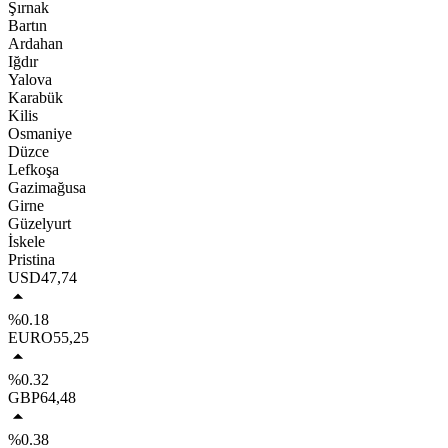
Şırnak
Bartın
Ardahan
Iğdır
Yalova
Karabük
Kilis
Osmaniye
Düzce
Lefkoşa
Gazimağusa
Girne
Güzelyurt
İskele
Pristina
USD
47,74
%0.18
EURO
55,25
%0.32
GBP
64,48
%0.38