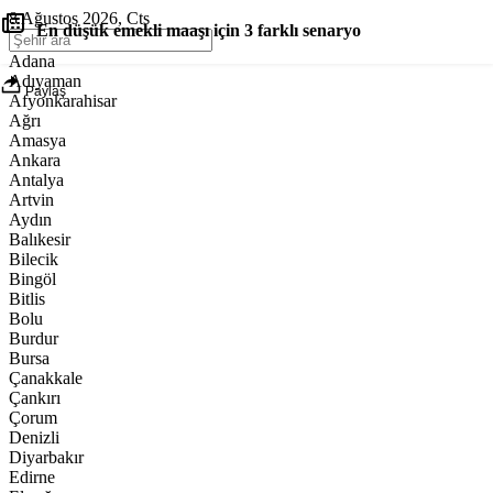
8 Ağustos 2026, Cts
En düşük emekli maaşı için 3 farklı senaryo
Adana
Adıyaman
Paylaş
Afyonkarahisar
Ağrı
Amasya
Ankara
Antalya
Artvin
Aydın
Balıkesir
Bilecik
Bingöl
Bitlis
Bolu
Burdur
Bursa
Çanakkale
Çankırı
Çorum
Denizli
Diyarbakır
Edirne