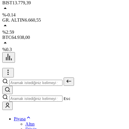
BIST
13.779,39
%-0.14
GR. ALTIN
6.660,55
%2.59
BTC
64.938,00
%0.3
Esc
Piyasa
Altın