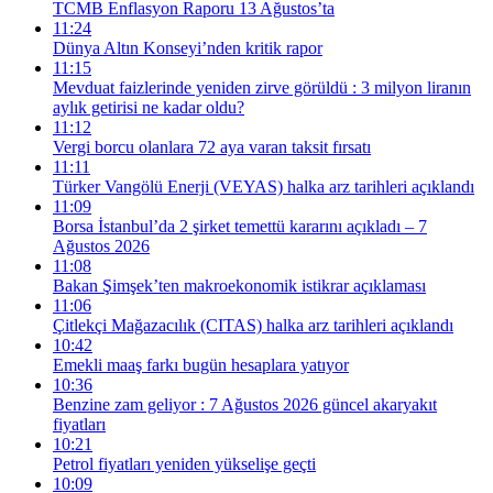
TCMB Enflasyon Raporu 13 Ağustos’ta
11:24
Dünya Altın Konseyi’nden kritik rapor
11:15
Mevduat faizlerinde yeniden zirve görüldü : 3 milyon liranın
aylık getirisi ne kadar oldu?
11:12
Vergi borcu olanlara 72 aya varan taksit fırsatı
11:11
Türker Vangölü Enerji (VEYAS) halka arz tarihleri açıklandı
11:09
Borsa İstanbul’da 2 şirket temettü kararını açıkladı – 7
Ağustos 2026
11:08
Bakan Şimşek’ten makroekonomik istikrar açıklaması
11:06
Çitlekçi Mağazacılık (CITAS) halka arz tarihleri açıklandı
10:42
Emekli maaş farkı bugün hesaplara yatıyor
10:36
Benzine zam geliyor : 7 Ağustos 2026 güncel akaryakıt
fiyatları
10:21
Petrol fiyatları yeniden yükselişe geçti
10:09