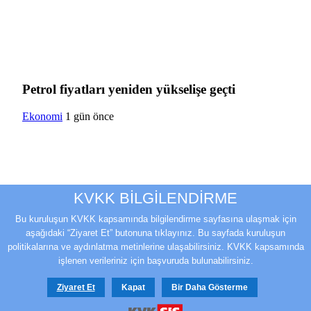
Petrol fiyatları yeniden yükselişe geçti
Ekonomi
1 gün önce
KVKK BİLGİLENDİRME
Bu kuruluşun KVKK kapsamında bilgilendirme sayfasına ulaşmak için
aşağıdaki “Ziyaret Et” butonuna tıklayınız. Bu sayfada kuruluşun
politikalarına ve aydınlatma metinlerine ulaşabilirsiniz. KVKK kapsamında
işlenen verileriniz için başvuruda bulunabilirsiniz.
Fed yetkililerinden faiz artışı mesajı
Ziyaret Et
Kapat
Bir Daha Gösterme
Ekonomi
2 gün önce