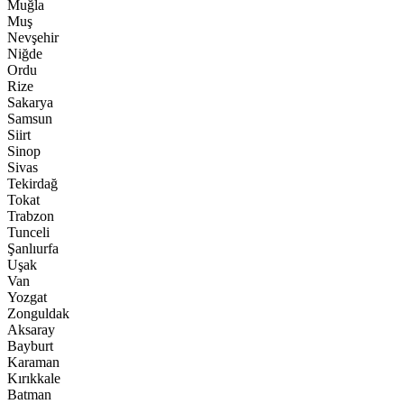
Muğla
Muş
Nevşehir
Niğde
Ordu
Rize
Sakarya
Samsun
Siirt
Sinop
Sivas
Tekirdağ
Tokat
Trabzon
Tunceli
Şanlıurfa
Uşak
Van
Yozgat
Zonguldak
Aksaray
Bayburt
Karaman
Kırıkkale
Batman