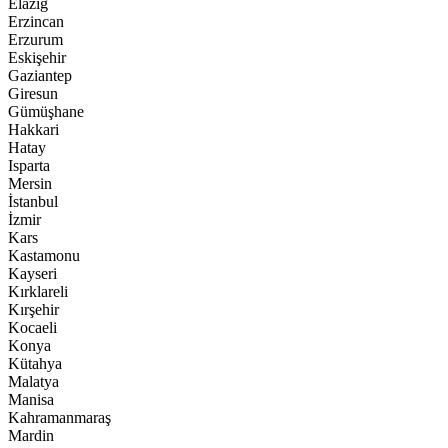
Elazığ
Erzincan
Erzurum
Eskişehir
Gaziantep
Giresun
Gümüşhane
Hakkari
Hatay
Isparta
Mersin
İstanbul
İzmir
Kars
Kastamonu
Kayseri
Kırklareli
Kırşehir
Kocaeli
Konya
Kütahya
Malatya
Manisa
Kahramanmaraş
Mardin