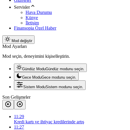
Gazeteler
Servisler
Hava Durumu
Künye
İletişim
Finansopia Özel Haber
Mod değiştir
Mod Ayarları
Mod seçin, deneyimini kişiselleştirin.
Gündüz Modu
Gündüz modunu seçin.
Gece Modu
Gece modunu seçin.
Sistem Modu
Sistem modunu seçin.
Son Gelişmeler
11:29
Kredi kartı ve ihtiyaç kredilerinde artış
11:27