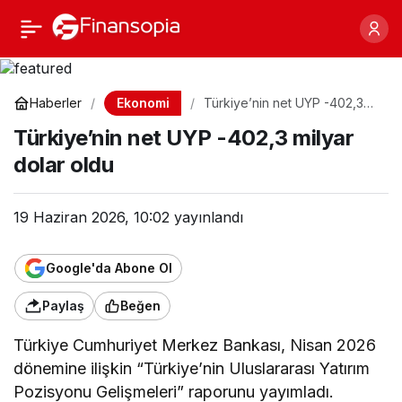
Türkiye’nin net UYP
Paylaş
-402,3 milyar dolar oldu
Ekonomi
Haberler
Türkiye’nin net UYP -402,3
milyar dolar oldu
Türkiye’nin net UYP -402,3 milyar
dolar oldu
19 Haziran 2026, 10:02
yayınlandı
Google'da Abone Ol
Paylaş
Beğen
Türkiye Cumhuriyet Merkez Bankası, Nisan 2026
dönemine ilişkin “Türkiye’nin Uluslararası Yatırım
Pozisyonu Gelişmeleri” raporunu yayımladı.