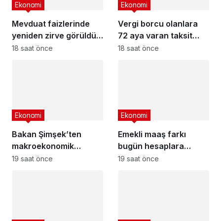
Ekonomi
Ekonomi
Mevduat faizlerinde
Vergi borcu olanlara
yeniden zirve görüldü :
72 aya varan taksit
3 milyon liranın aylık
fırsatı
18 saat önce
18 saat önce
getirisi ne kadar oldu?
Ekonomi
Ekonomi
Bakan Şimşek’ten
Emekli maaş farkı
makroekonomik
bugün hesaplara
istikrar açıklaması
yatıyor
19 saat önce
19 saat önce