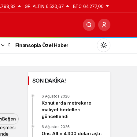
3.798,82
GR. ALTIN
6.520,67
BTC
64.277,00
Finansopia Özel Haber
SON DAKİKA!
Gündüz Modu
6 Ağustos 2026
Gündüz modunu seçin.
Konutlarda metrekare
maliyet bedelleri
güncellendi
Gece Modu
Beğen
Gece modunu seçin.
leşmesi
6 Ağustos 2026
Ons Altın 4.300 doları aştı :
’nde