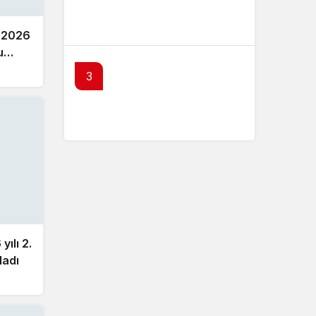
SPK’dan 4 kişi hakkında suç
duyurusu kararı
 2026
u
3
Borsa İstanbul’da ilk 7 ayın
bilançosu belli oldu
ılı 2.
ladı