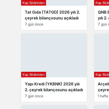
Kap Bildirimleri
Kap Bildi
Tat Gıda (TATGD) 2026 yılı 2.
QNB B
çeyrek bilançosunu açıkladı
yılı 2
açıkla
7 gün önce
7 gün 
Kap Bildirimleri
Kap Bildi
Yapı Kredi (YKBNK) 2026 yılı
Arçel
2. çeyrek bilançosunu açıkladı
çeyre
7 gün önce
1 haft