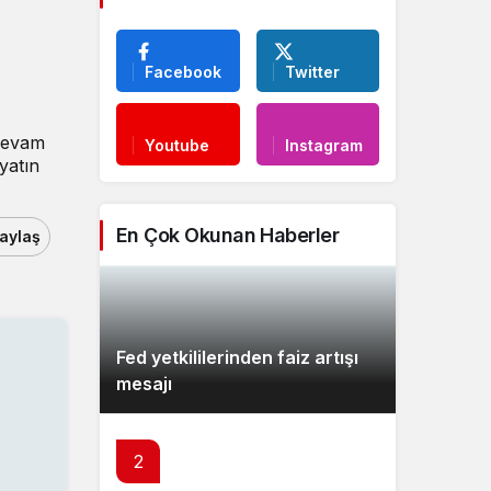
Facebook
Twitter
 devam
Youtube
Instagram
yatın
En Çok Okunan Haberler
aylaş
Fed yetkililerinden faiz artışı
mesajı
2