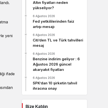
landı.
Altın fiyatları neden
Sistem Modu
yükseliyor?
Sistem modunu seçin.
6 Ağustos 2026
Fed yetkililerinden faiz
latma
artışı mesajı
6 Ağustos 2026
le yeni
Citi’den TL ve Türk tahvilleri
mesaj
6 Ağustos 2026
Benzine indirim geliyor : 6
Ağustos 2026 güncel
akaryakıt fiyatları
iği ifade
6 Ağustos 2026
SPK’dan 10 şirketin tahvil
çısından
ihracına onay
Bize Katılın