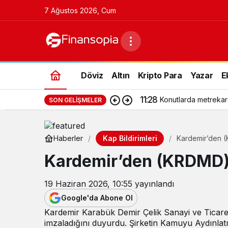
7 Ağustos 2026, Cum
Döviz
Altın
Kripto Para
Yazar
E
11:28
Konutlarda metrekar
SON GELIŞMELER
Kap Bildirimleri
Haberler
Kardemir’den (
Kardemir’den (KRDMD) 
19 Haziran 2026, 10:55
yayınlandı
Google'da Abone Ol
Kardemir Karabük Demir Çelik Sanayi ve Ticaret 
imzaladığını duyurdu. Şirketin Kamuyu Aydınla