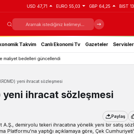
USD
47,71
EURO
55,03
GBP
64,25
BIST
1
konomik Takvim
Canlı Ekonomi Tv
Gazeteler
Servisler
e maliyet bedelleri güncellendi
KRDMD) yeni ihracat sözleşmesi
yeni ihracat sözleşmesi
Paylaş
A.Ş., demiryolu tekeri ihracatına yönelik yeni bir satış söz
tma Platformu’na yaptığı açıklamaya göre, Çek Cumhuriyeti