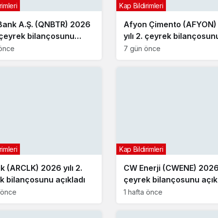
rimleri
Kap Bildirimleri
ank A.Ş. (QNBTR) 2026
Afyon Çimento (AFYON)
. çeyrek bilançosunu
yılı 2. çeyrek bilançosun
dı
açıkladı
önce
7 gün önce
rimleri
Kap Bildirimleri
ik (ARCLK) 2026 yılı 2.
CW Enerji (CWENE) 2026 y
k bilançosunu açıkladı
çeyrek bilançosunu açık
a önce
1 hafta önce