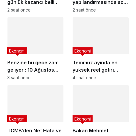
günlük kazancı belli
yapılandırmasında son
oldu : En yüksek
gün yaklaşıyor
2 saat önce
2 saat önce
mevduat faizi veren
bankalar
Ekonomi
Ekonomi
Benzine bu gece zam
Temmuz ayında en
geliyor : 10 Ağustos
yüksek reel getiri
2026 güncel akaryakıt
mevduatta
3 saat önce
4 saat önce
fiyatları
Ekonomi
Ekonomi
TCMB’den Net Hata ve
Bakan Mehmet