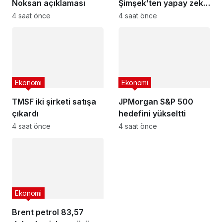
Noksan açıklaması
Şimşek’ten yapay zeka
duyurusu
4 saat önce
4 saat önce
Ekonomi
Ekonomi
TMSF iki şirketi satışa
JPMorgan S&P 500
çıkardı
hedefini yükseltti
4 saat önce
4 saat önce
Ekonomi
Brent petrol 83,57