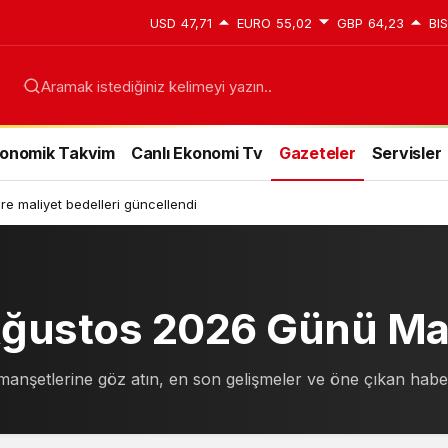
USD
47,71
EURO
55,02
GBP
64,23
BI
onomik Takvim
Canlı Ekonomi Tv
Gazeteler
Servisler
e maliyet bedelleri güncellendi
 Ağustos 2026 Günü Ma
 manşetlerine göz atın, en son gelişmeler ve öne çıkan haber