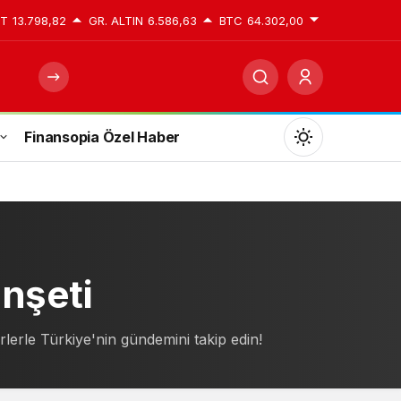
ST
13.798,82
GR. ALTIN
6.586,63
BTC
64.302,00
Finansopia Özel Haber
Mod
değiştir
Gündüz Modu
nşeti
Gündüz modunu seçin.
lerle Türkiye'nin gündemini takip edin!
Gece Modu
Gece modunu seçin.