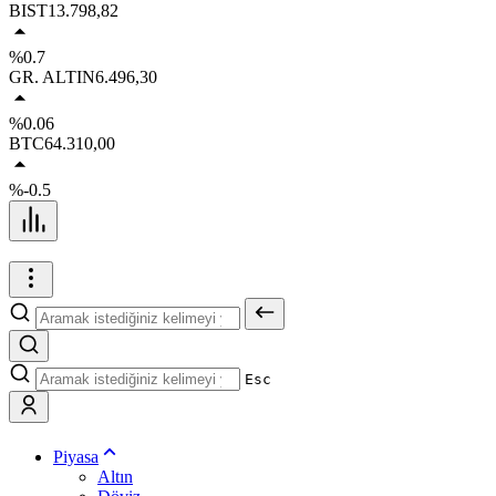
BIST
13.798,82
%0.7
GR. ALTIN
6.496,30
%0.06
BTC
64.310,00
%-0.5
Esc
Piyasa
Altın