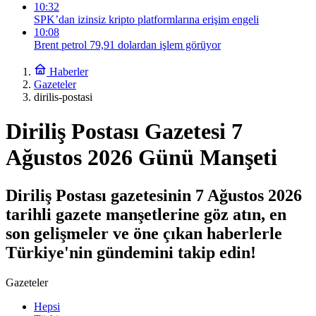
10:32
SPK’dan izinsiz kripto platformlarına erişim engeli
10:08
Brent petrol 79,91 dolardan işlem görüyor
Haberler
Gazeteler
dirilis-postasi
Diriliş Postası Gazetesi 7
Ağustos 2026 Günü Manşeti
Diriliş Postası gazetesinin 7 Ağustos 2026
tarihli gazete manşetlerine göz atın, en
son gelişmeler ve öne çıkan haberlerle
Türkiye'nin gündemini takip edin!
Gazeteler
Hepsi