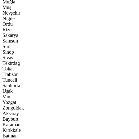
Muğla
Muş
Nevşehir
Niğde
Ordu
Rize
Sakarya
Samsun
Siirt
Sinop
Sivas
Tekirdağ
Tokat
Trabzon
Tunceli
Şanlıurfa
Uşak
Van
Yozgat
Zonguldak
Aksaray
Bayburt
Karaman
Kırıkkale
Batman