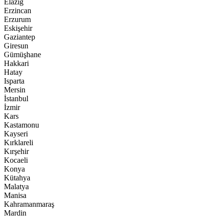
Elazığ
Erzincan
Erzurum
Eskişehir
Gaziantep
Giresun
Gümüşhane
Hakkari
Hatay
Isparta
Mersin
İstanbul
İzmir
Kars
Kastamonu
Kayseri
Kırklareli
Kırşehir
Kocaeli
Konya
Kütahya
Malatya
Manisa
Kahramanmaraş
Mardin