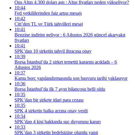
Ons Altın 4.300 doları aştı : Altın fiyatları neden yükseliyor?
10:44
Fed yetkililerinden faiz artışı mesajı
10:42
Citi’den TL ve Türk tahvilleri mesaj
10:41
Benzine indirim geliyor : 6 Ağustos 2026 güncel akaryakıt
fiyatları
10:41
SPK’dan 10 şirketin tahvil ihracına onay
10:39
Borsa İstanbul’da 2 şirket temettü kararını açıkladı – 6
Ağustos 2026
10:37
Kamu borç yapılandırmasında son başvuru tarihi yaklaşıyor
10:36
Borsa İstanbul’da ilk 7 ayın bilançosu belli oldu
10:35
SPK’dan bir şirkete idari para cezası
10:35
SPK 4 şirketin halka arzına onay verdi
10:34
SPK’dan 4 kişi hakkında suç duyurusu kararı
10:33
SPK’dan 3 şirketin bedelsizine olumlu yanıt