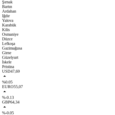
Şırnak
Bartın
Ardahan
Iğdır
Yalova
Karabük
Kilis
Osmaniye
Düzce
Lefkoşa
Gazimağusa
Girne
Güzelyurt
İskele
Pristina
USD
47,69
%0.05
EURO
55,07
%-0.13
GBP
64,34
%-0.05