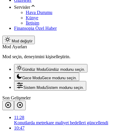
Gazeteler
Servisler
Hava Durumu
Künye
İletişim
Finansopia Özel Haber
Mod değiştir
Mod Ayarları
Mod seçin, deneyimini kişiselleştirin.
Gündüz Modu
Gündüz modunu seçin.
Gece Modu
Gece modunu seçin.
Sistem Modu
Sistem modunu seçin.
Son Gelişmeler
11:28
Konutlarda metrekare maliyet bedelleri güncellendi
10:47