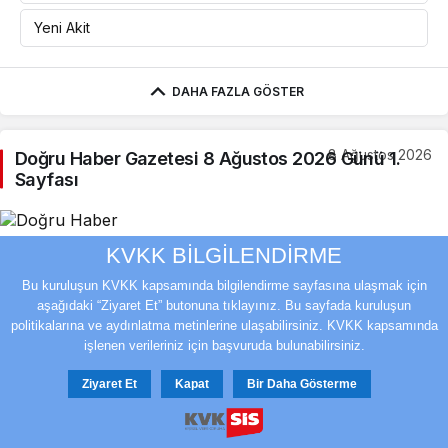
Yeni Akit
DAHA FAZLA GÖSTER
8 Ağustos 2026
Doğru Haber Gazetesi 8 Ağustos 2026 Günü 1.
Sayfası
KVKK BİLGİLENDİRME
Bu kuruluşun KVKK kapsamında bilgilendirme sayfasına ulaşmak için
aşağıdaki “Ziyaret Et” butonuna tıklayınız. Bu sayfada kuruluşun
×
politikalarına ve aydınlatma metinlerine ulaşabilirsiniz. KVKK kapsamında
işlenen verileriniz için başvuruda bulunabilirsiniz.
Ziyaret Et
Kapat
Bir Daha Gösterme