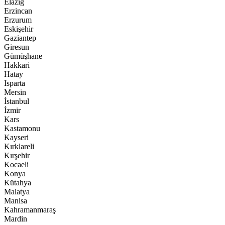
Elazığ
Erzincan
Erzurum
Eskişehir
Gaziantep
Giresun
Gümüşhane
Hakkari
Hatay
Isparta
Mersin
İstanbul
İzmir
Kars
Kastamonu
Kayseri
Kırklareli
Kırşehir
Kocaeli
Konya
Kütahya
Malatya
Manisa
Kahramanmaraş
Mardin