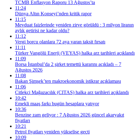
TCMB Enflasyon Raporu 13 Ağustos’ta
11:24
Dünya Altın Konseyi’nden kritik rapor
11:15
Mevduat faizlerinde yeniden zirve görüldü : 3 milyon liranın
aylık getirisi ne kadar oldu?
11:12
Vergi borcu olanlara 72 aya varan taksit fırsatı
11:11
Türker Vangölü Enerji (VEYAS) halka arz tarihleri açıklandı
11:09
Borsa İstanbul’da 2 şirket temettü kararını açıkladı – 7
Ağustos 2026
11:08
Bakan Şimşek’ten makroekonomik istikrar açıklaması
11:06
Çitlekçi Mağazacılık (CITAS) halka arz tarihleri açıklandı
10:42
Emekli maaş farkı bugün hesaplara yatıyor
10:36
Benzine zam geliyor : 7 Ağustos 2026 güncel akaryakıt
fiyatları
10:21
Petrol fiyatları yeniden yükselişe geçti
10:09