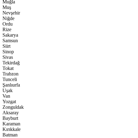
Muğla
Muş
Nevşehir
Niğde
Ordu
Rize
Sakarya
Samsun
Siirt
Sinop
Sivas
Tekirdağ
Tokat
Trabzon
Tunceli
Şanlıurfa
Uşak
Van
Yozgat
Zonguldak
Aksaray
Bayburt
Karaman
Kırıkkale
Batman