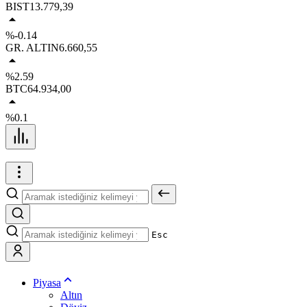
BIST
13.779,39
%-0.14
GR. ALTIN
6.660,55
%2.59
BTC
64.934,00
%0.1
Esc
Piyasa
Altın