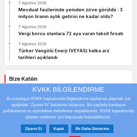
7 Ağustos 2026
Mevduat faizlerinde yeniden zirve görüldü : 3
milyon liranın aylık getirisi ne kadar oldu?
7 Ağustos 2026
Vergi borcu olanlara 72 aya varan taksit fırsatı
7 Ağustos 2026
Türker Vangölü Enerji (VEYAS) halka arz
tarihleri açıklandı
Bize Katılın
KVKK BİLGİLENDİRME
Facebook
Twitter
Bu kuruluşun KVKK kapsamında bilgilendirme sayfasına ulaşmak için
aşağıdaki “Ziyaret Et” butonuna tıklayınız. Bu sayfada kuruluşun
Youtube
Instagram
politikalarına ve aydınlatma metinlerine ulaşabilirsiniz. KVKK kapsamında
işlenen verileriniz için başvuruda bulunabilirsiniz.
Ziyaret Et
Kapat
Bir Daha Gösterme