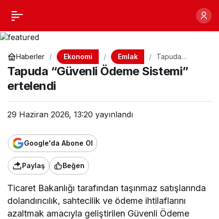
Tapuda “Güvenli Ödeme
Paylaş
Sistemi” ertelendi
Ekonomi
Emlak
Haberler
Tapuda
“Güvenli
Tapuda “Güvenli Ödeme Sistemi”
Ödeme
Sistemi”
ertelendi
ertelendi
29 Haziran 2026, 13:20
yayınlandı
Google'da Abone Ol
Paylaş
Beğen
Ticaret Bakanlığı tarafından taşınmaz satışlarında
dolandırıcılık, sahtecilik ve ödeme ihtilaflarını
azaltmak amacıyla geliştirilen Güvenli Ödeme