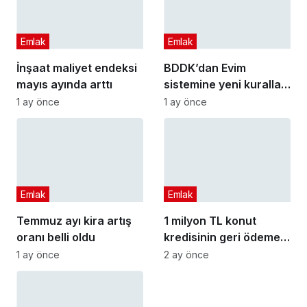
Emlak
Emlak
İnşaat maliyet endeksi
BDDK’dan Evim
mayıs ayında arttı
sistemine yeni kurallar
geldi
1 ay önce
1 ay önce
Emlak
Emlak
Temmuz ayı kira artış
1 milyon TL konut
oranı belli oldu
kredisinin geri ödemesi
değişti
1 ay önce
2 ay önce