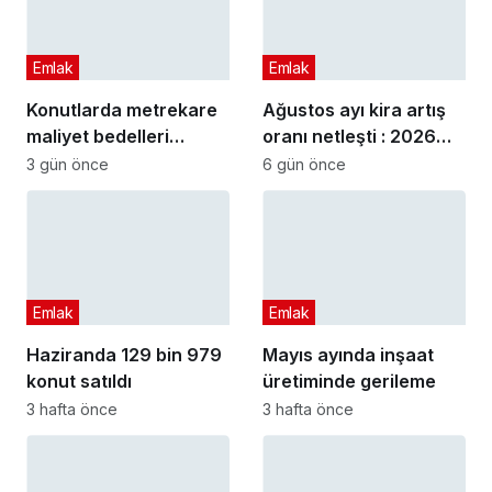
Emlak
Emlak
Konutlarda metrekare
Ağustos ayı kira artış
maliyet bedelleri
oranı netleşti : 2026
güncellendi
Ağustos ayı kira artış
3 gün önce
6 gün önce
oranı ne kadar oldu?
Emlak
Emlak
Haziranda 129 bin 979
Mayıs ayında inşaat
konut satıldı
üretiminde gerileme
3 hafta önce
3 hafta önce