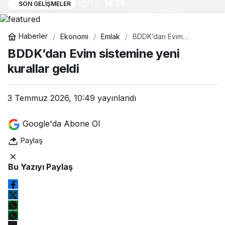
14:29
SON GELIŞMELER
ediyor : 2026 2.
çeyrek bilanço
Haberler
Ekonomi
Emlak
BDDK’dan Evim
sistemine yeni kurallar
BDDK’dan Evim sistemine yeni
tarihleri
geldi
kurallar geldi
3 Temmuz 2026, 10:49
yayınlandı
Google'da Abone Ol
Paylaş
Bu Yazıyı Paylaş