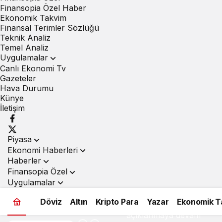
Finansopia Özel Haber
Ekonomik Takvim
Finansal Terimler Sözlüğü
Teknik Analiz
Temel Analiz
Uygulamalar
Canlı Ekonomi Tv
Gazeteler
Hava Durumu
Künye
İletişim
Piyasa
Ekonomi Haberleri
Haberler
Finansopia Özel
Borsa İstanbul’da
Uygulamalar
bilançolar
Döviz
Altın
Kripto Para
Yazar
Ekonomik T
açıklanmaya devam