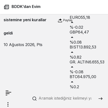
USD
47,72
BDDK’dan Evim
%0.01
EURO
55,18
sistemine yeni kurallar
Paylaş
%-0.02
GBP
64,47
geldi
%0.08
10 Ağustos 2026, Pts
BIST
13.892,53
%0.82
GR. ALTIN
6.655,53
%-0.08
BTC
64.975,00
%0.2