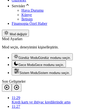
Gazeteler
Servisler
Hava Durumu
Künye
İletişim
Finansopia Özel Haber
Mod değiştir
Mod Ayarları
Mod seçin, deneyimini kişiselleştirin.
Gündüz Modu
Gündüz modunu seçin.
Gece Modu
Gece modunu seçin.
Sistem Modu
Sistem modunu seçin.
Son Gelişmeler
11:29
Kredi kartı ve ihtiyaç kredilerinde artış
11:27