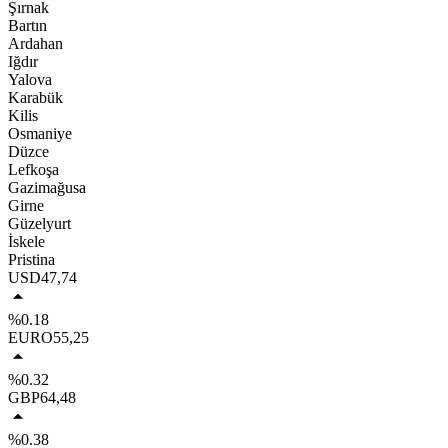
Şırnak
Bartın
Ardahan
Iğdır
Yalova
Karabük
Kilis
Osmaniye
Düzce
Lefkoşa
Gazimağusa
Girne
Güzelyurt
İskele
Pristina
USD
47,74
%0.18
EURO
55,25
%0.32
GBP
64,48
%0.38