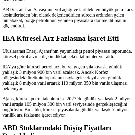
ABD/İsrail-İran Savaşı’nın yol açtığı ve tarihteki en büyük petrol arz
kesintilerinden biri olarak değerlendirilen sürecin ardından gelen
mutabakat, bölge petrolünün yeniden piyasalara dönme ihtimalini
güçlendirdi.
IEA Küresel Arz Fazlasına İşaret Etti
Uluslararası Enerji Ajansı’nın yayımladığı petrol piyasası raporunda,
küresel petrol arzına ilişkin dikkat çeken tahminler yer aldı.
IEA’ya göre küresel petrol arzı bu yıl geçen yıla kıyasla günlük
yaklaşık 3 milyon 900 bin varil azalacak. Ancak Körfez
bölgesindeki üretimin toparlanmasıyla gelecek yıl arzın günlük
yaklaşık 8 milyon varil artarak 110 milyon 350 bin varile ulaşması
bekleniyor.
Ajans, küresel petrol talebinin ise 2027’de günlük yaklaşık 2 milyon
varil artışla 105 milyon 300 bin varil seviyesinde gerçekleşeceğini
öngörüyor. Bu tablo, küresel piyasalarda günlük yaklaşık 5 milyon
varillik arz fazlasına işaret ediyor.
ABD Stoklarındaki Düşüş Fiyatları