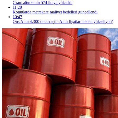
Gram altın 6 bin 574 liraya yükseldi
11:28
Konutlarda metrekare maliyet bedelleri güncellendi
10:47
Ons Altın 4.300 doları aştı : Altın fiyatları neden yükseliyor?