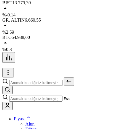
BIST
13.779,39
%-0.14
GR. ALTIN
6.660,55
%2.59
BTC
64.938,00
%0.3
Esc
Piyasa
Altın