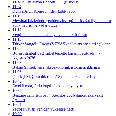
TCMB Enflasyon Raporu 13 Ağustos’ta
11:24
Dünya Altın Konseyi’nden kritik rapor
11:15
Mevduat faizlerinde yeniden zirve görüldü : 3 milyon liranın
aylık getirisi ne kadar oldu?
11:12
Vergi borcu olanlara 72 aya varan taksit fırsatı
11:11
Türker Vangölü Enerji (VEYAS) halka arz tarihleri açıklandı
11:09
Borsa İstanbul’da 2 şirket temettü kararını açıkladı – 7
Ağustos 2026
11:08
Bakan Şimşek’ten makroekonomik istikrar açıklaması
11:06
Çitlekçi Mağazacılık (CITAS) halka arz tarihleri açıklandı
10:42
Emekli maaş farkı bugün hesaplara yatıyor
10:36
Benzine zam geliyor : 7 Ağustos 2026 güncel akaryakıt
fiyatları
10:21
Petrol fiyatları yeniden yükselişe geçti
10:09