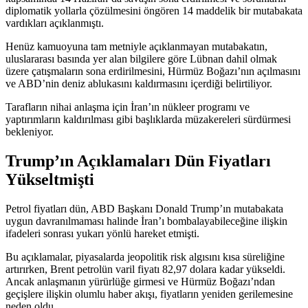
diplomatik yollarla çözülmesini öngören 14 maddelik bir mutabakata
vardıkları açıklanmıştı.
Henüz kamuoyuna tam metniyle açıklanmayan mutabakatın,
uluslararası basında yer alan bilgilere göre Lübnan dahil olmak
üzere çatışmaların sona erdirilmesini, Hürmüz Boğazı’nın açılmasını
ve ABD’nin deniz ablukasını kaldırmasını içerdiği belirtiliyor.
Tarafların nihai anlaşma için İran’ın nükleer programı ve
yaptırımların kaldırılması gibi başlıklarda müzakereleri sürdürmesi
bekleniyor.
Trump’ın Açıklamaları Dün Fiyatları
Yükseltmişti
Petrol fiyatları dün, ABD Başkanı Donald Trump’ın mutabakata
uygun davranılmaması halinde İran’ı bombalayabileceğine ilişkin
ifadeleri sonrası yukarı yönlü hareket etmişti.
Bu açıklamalar, piyasalarda jeopolitik risk algısını kısa süreliğine
artırırken, Brent petrolün varil fiyatı 82,97 dolara kadar yükseldi.
Ancak anlaşmanın yürürlüğe girmesi ve Hürmüz Boğazı’ndan
geçişlere ilişkin olumlu haber akışı, fiyatların yeniden gerilemesine
neden oldu.