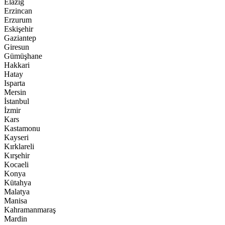
Elazığ
Erzincan
Erzurum
Eskişehir
Gaziantep
Giresun
Gümüşhane
Hakkari
Hatay
Isparta
Mersin
İstanbul
İzmir
Kars
Kastamonu
Kayseri
Kırklareli
Kırşehir
Kocaeli
Konya
Kütahya
Malatya
Manisa
Kahramanmaraş
Mardin