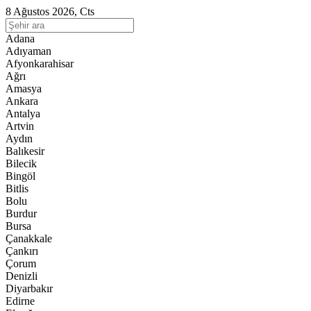
8 Ağustos 2026, Cts
Adana
Adıyaman
Afyonkarahisar
Ağrı
Amasya
Ankara
Antalya
Artvin
Aydın
Balıkesir
Bilecik
Bingöl
Bitlis
Bolu
Burdur
Bursa
Çanakkale
Çankırı
Çorum
Denizli
Diyarbakır
Edirne