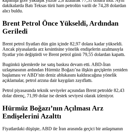
kapanışa göre yaklaşık yüzde 2,8 azalarak 77,31 dolara indi. Aynı
dakikalarda Batı Teksas türü ham petrolün varili de 74,28 dolardan
alıcı buldu.
Brent Petrol Önce Yükseldi, Ardından
Geriledi
Brent petrol fiyatları dün gün içinde 82,97 dolara kadar yükseldi.
Ancak piyasalarda arz kesintisine yönelik endişelerin azalmasıyla
fiyatlar yön değiştirdi ve Brent petrol günü 79,55 dolardan kapattı.
Bugünkü işlemlerde ise satış baskısı devam etti. ABD-İran
uzlaşmasının ardından Hürmüz Boğazı’na ilişkin geçişlerin yeniden
başlaması ve ABD’nin deniz ablukasını kaldıracağına yönelik
açıklamalar, petrol arzına dair kaygıları zayıflattı.
Petrol piyasasında teknik seviyeler açısından Brent petrolde 82,43
dolar direnç, 71,99 dolar ise destek seviyesi olarak izleniyor.
Hürmüz Boğazı’nın Açılması Arz
Endişelerini Azalttı
Fiyatlardaki düşüşte, ABD ile İran arasında geçici bir anlaşmanın