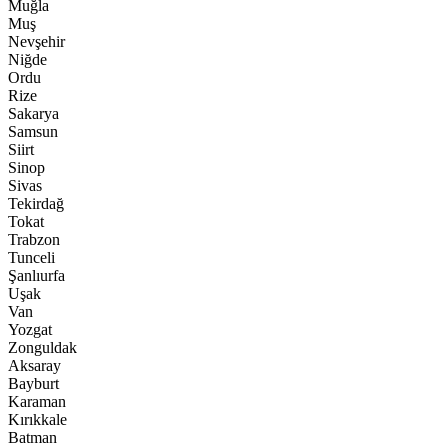
Muğla
Muş
Nevşehir
Niğde
Ordu
Rize
Sakarya
Samsun
Siirt
Sinop
Sivas
Tekirdağ
Tokat
Trabzon
Tunceli
Şanlıurfa
Uşak
Van
Yozgat
Zonguldak
Aksaray
Bayburt
Karaman
Kırıkkale
Batman