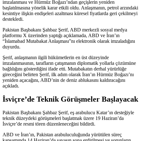
imzalanması ve Hürmüz Boğazı’ndan geçişlerin yeniden
başlatılmasına yönelik karar etkili oldu. Anlaşmanın, petrol arzındaki
kesintiye ilişkin endişeleri azaltması küresel fiyatlarda geri çekilmeyi
destekledi.
Pakistan Başbakanı Şahbaz Şerif, ABD merkezli sosyal medya
platformu X üzerinden yaptığı açıklamada, ABD ve İran’ın
“İslamabad Mutabakat Anlaşması”nı elektronik olarak imzaladığını
duyurdu.
Şerif, anlaşmanın ilgili hükümetlerin en üst düzeyinde
imzalanmasının, tarafların çatışmanın diplomatik yollarla çözümüne
bağlılığını gösterdiğini
ifade etti
. Mutabakatın derhal yürürlüğe
gireceğini belirten Şerif, ilk adım olarak İran’ın Hürmüz Boğazı’nı
yeniden açacağını, ABD’nin de deniz ablukasını kaldıracağını
açıkladı
.
İsviçre’de Teknik Görüşmeler Başlayacak
Pakistan Başbakanı Şahbaz Şerif, eş arabulucu Katar’ın desteğiyle
teknik düzeydeki görüşmeleri başlatmak üzere 19 Haziran’da
İsviçre’de resmi tören düzenleneceğini bildirdi.
ABD ve İran’ın, Pakistan arabuluculuğunda yürütülen süreç
kapsamında 14 Haziran’da savaşın sona erdirilmesi ve sorunların