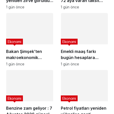
yeniden zirve görüldü :
72 aya varan taksit
3 milyon liranın aylık
fırsatı
1 gün önce
1 gün önce
getirisi ne kadar oldu?
Ekonomi
Ekonomi
Bakan Şimşek’ten
Emekli maaş farkı
makroekonomik
bugün hesaplara
istikrar açıklaması
yatıyor
1 gün önce
1 gün önce
Ekonomi
Ekonomi
Benzine zam geliyor : 7
Petrol fiyatları yeniden