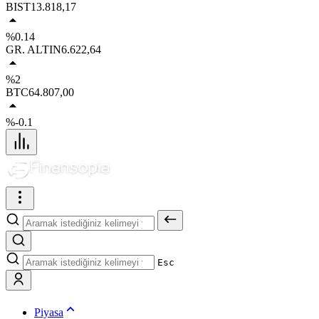
BIST
13.818,17
%0.14
GR. ALTIN
6.622,64
%2
BTC
64.807,00
%-0.1
Esc
Piyasa