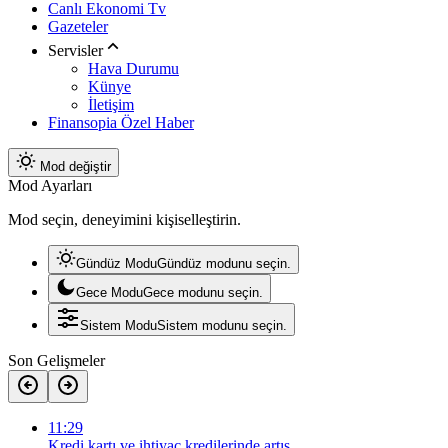
Canlı Ekonomi Tv
Gazeteler
Servisler
Hava Durumu
Künye
İletişim
Finansopia Özel Haber
Mod değiştir
Mod Ayarları
Mod seçin, deneyimini kişiselleştirin.
Gündüz Modu
Gündüz modunu seçin.
Gece Modu
Gece modunu seçin.
Sistem Modu
Sistem modunu seçin.
Son Gelişmeler
11:29
Kredi kartı ve ihtiyaç kredilerinde artış