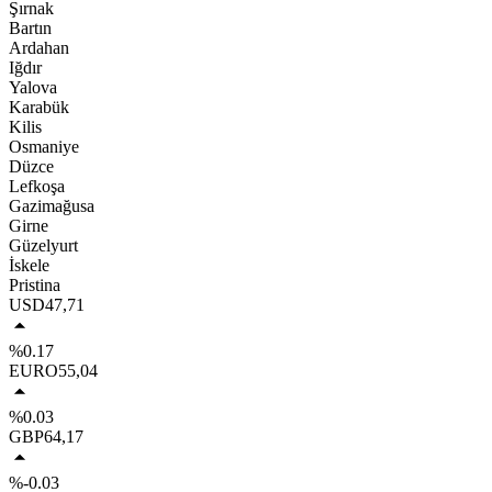
Şırnak
Bartın
Ardahan
Iğdır
Yalova
Karabük
Kilis
Osmaniye
Düzce
Lefkoşa
Gazimağusa
Girne
Güzelyurt
İskele
Pristina
USD
47,71
%0.17
EURO
55,04
%0.03
GBP
64,17
%-0.03