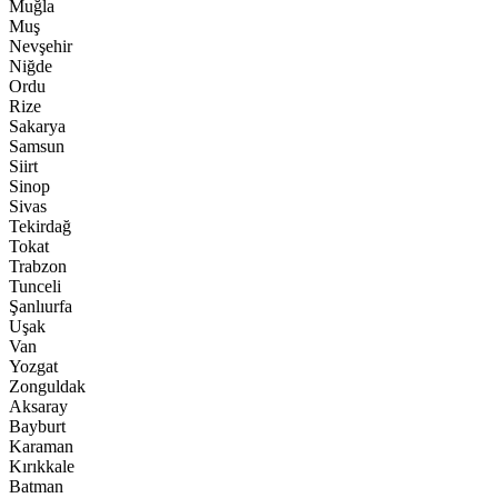
Muğla
Muş
Nevşehir
Niğde
Ordu
Rize
Sakarya
Samsun
Siirt
Sinop
Sivas
Tekirdağ
Tokat
Trabzon
Tunceli
Şanlıurfa
Uşak
Van
Yozgat
Zonguldak
Aksaray
Bayburt
Karaman
Kırıkkale
Batman