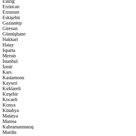
Elazığ
Erzincan
Erzurum
Eskişehir
Gaziantep
Giresun
Gümüşhane
Hakkari
Hatay
Isparta
Mersin
İstanbul
İzmir
Kars
Kastamonu
Kayseri
Kırklareli
Kırşehir
Kocaeli
Konya
Kütahya
Malatya
Manisa
Kahramanmaraş
Mardin