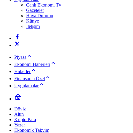
Canlı Ekonomi Tv
Gazeteler
Hava Durumu
Künye
İletişim
Piyasa
Ekonomi Haberleri
Haberler
Finansopia Özel
Uygulamalar
Döviz
Altın
Kripto Para
Yazar
Ekonomik Takvim