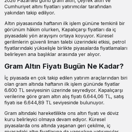
2026 Pazartesi günü gram altın, çeyrek altın ve
Cumhuriyet altını fiyatları yatırımcılar tarafından
yakından takip ediliyor.
Altın piyasasında haftanın ilk işlem gününe temkinli bir
görünüm hâkim olurken, Kapalıçarşı fiyatları da iç
piyasadaki yön arayışını ortaya koyuyor. Küresel
gerilimlerin güvenli liman talebi üzerindeki etkisi, petrol
fiyatlarındaki yükselişle birlikte piyasalarda fiyatlamaları
belirleyen ana başlıklar arasında yer alıyor.
Gram Altın Fiyatı Bugün Ne Kadar?
İç piyasada en çok takip edilen yatırım araçlarından biri
olan gram altında haftanın ilk işlem gününde fiyatlar
6.600 TL seviyesinin üzerinde seyrediyor. Kapalıçarşı
verilerine göre gram altın alış fiyatı 6.644,06 TL, satış
fiyatı ise 6.644,89 TL seviyesinde bulunuyor.
Gram altındaki hareketlilikte ons altın fiyatı ve döviz
kuru belirleyici olmaya devam ediyor. Küresel
piyasalarda ons altında yaşanan geri çekilme, iç
piyasadaki altın fiyatlarına da yansırken yatırımcılar