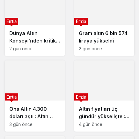
Emtia
Emtia
Dünya Altın
Gram altın 6 bin 574
Konseyi’nden kritik
liraya yükseldi
rapor
2 gün önce
2 gün önce
Emtia
Emtia
Ons Altın 4.300
Altın fiyatları üç
doları aştı : Altın
gündür yükselişte : 5
fiyatları neden
Ağustos 2026
3 gün önce
4 gün önce
yükseliyor?
güncel altın fiyatları