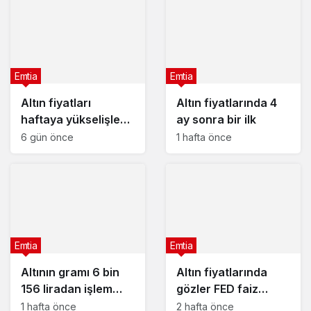
Emtia
Emtia
Altın fiyatları
Altın fiyatlarında 4
haftaya yükselişle
ay sonra bir ilk
başladı – 3 Ağustos
6 gün önce
1 hafta önce
2026 güncel altın
fiyatları
Emtia
Emtia
Altının gramı 6 bin
Altın fiyatlarında
156 liradan işlem
gözler FED faiz
görüyor
kararında : 29
1 hafta önce
2 hafta önce