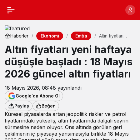
Ekonomi
Emtia
Haberler
Altın fiyatları
yeni haftaya
Altın fiyatları yeni haftaya
düşüşle başladı
: 18 Mayıs 2026
güncel altın
düşüşle başladı : 18 Mayıs
fiyatları
2026 güncel altın fiyatları
18 Mayıs 2026, 08:48
yayınlandı
Google'da Abone Ol
Paylaş
Beğen
Küresel piyasalarda artan jeopolitik riskler ve petrol
fiyatlarındaki yükseliş, altın fiyatlarında dalgalı seyrin
sürmesine neden oluyor. Ons altında görülen geri
çekilmenin iç piyasaya yansımasıyla birlikte 18 Mayıs