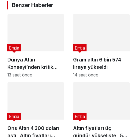
Benzer Haberler
Emtia
Emtia
Dünya Altın
Gram altın 6 bin 574
Konseyi’nden kritik
liraya yükseldi
rapor
13 saat önce
14 saat önce
Emtia
Emtia
Ons Altın 4.300 doları
Altın fiyatları üç
aştı : Altın fiyatları
gündür yükselişte : 5