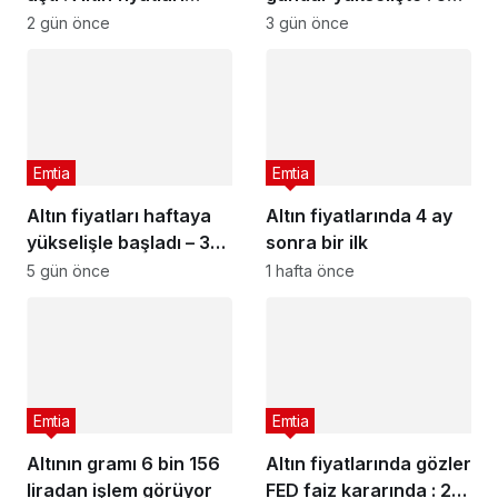
neden yükseliyor?
Ağustos 2026 güncel
2 gün önce
3 gün önce
altın fiyatları
Emtia
Emtia
Altın fiyatları haftaya
Altın fiyatlarında 4 ay
yükselişle başladı – 3
sonra bir ilk
Ağustos 2026 güncel
5 gün önce
1 hafta önce
altın fiyatları
Emtia
Emtia
Altının gramı 6 bin 156
Altın fiyatlarında gözler
liradan işlem görüyor
FED faiz kararında : 29