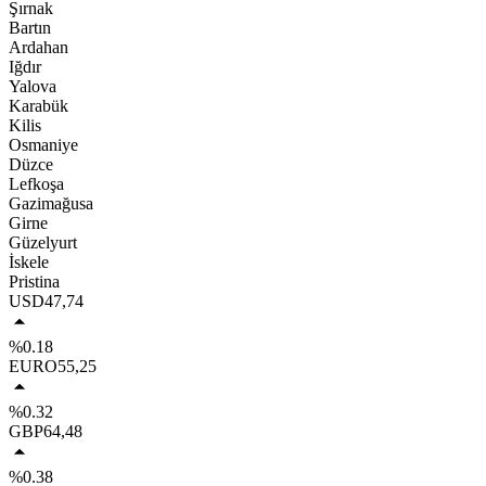
Şırnak
Bartın
Ardahan
Iğdır
Yalova
Karabük
Kilis
Osmaniye
Düzce
Lefkoşa
Gazimağusa
Girne
Güzelyurt
İskele
Pristina
USD
47,74
%0.18
EURO
55,25
%0.32
GBP
64,48
%0.38