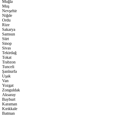
Muğla
Muş
Nevşehir
Niğde
Ordu
Rize
Sakarya
Samsun
Siirt
Sinop
Sivas
Tekirdağ
Tokat
Trabzon
Tunceli
Şanlıurfa
Uşak
Van
Yozgat
Zonguldak
Aksaray
Bayburt
Karaman
Kırıkkale
Batman