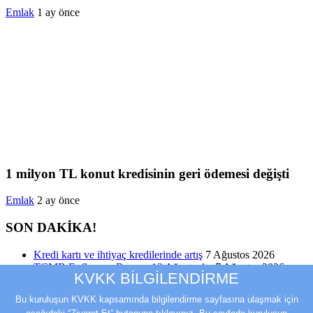
Emlak
1 ay önce
1 milyon TL konut kredisinin geri ödemesi değişti
Emlak
2 ay önce
SON DAKİKA!
Kredi kartı ve ihtiyaç kredilerinde artış
7 Ağustos 2026
TCMB Enflasyon Raporu 13 Ağustos’ta
7 Ağustos 2026
KVKK BİLGİLENDİRME
Dünya Altın Konseyi’nden kritik rapor
7 Ağustos 2026
Mevduat faizlerinde yeniden zirve görüldü : 3 milyon liranın
Bu kuruluşun KVKK kapsamında bilgilendirme sayfasına ulaşmak için
aylık getirisi ne kadar oldu?
7 Ağustos 2026