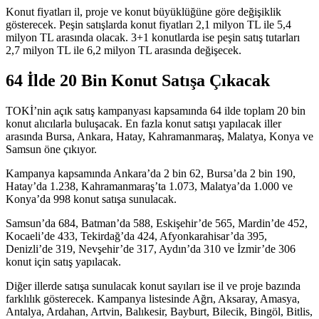
Konut fiyatları il, proje ve konut büyüklüğüne göre değişiklik
gösterecek. Peşin satışlarda konut fiyatları 2,1 milyon TL ile 5,4
milyon TL arasında olacak. 3+1 konutlarda ise peşin satış tutarları
2,7 milyon TL ile 6,2 milyon TL arasında değişecek.
64 İlde 20 Bin Konut Satışa Çıkacak
TOKİ’nin açık satış kampanyası kapsamında 64 ilde toplam 20 bin
konut alıcılarla buluşacak. En fazla konut satışı yapılacak iller
arasında Bursa, Ankara, Hatay, Kahramanmaraş, Malatya, Konya ve
Samsun öne çıkıyor.
Kampanya kapsamında Ankara’da 2 bin 62, Bursa’da 2 bin 190,
Hatay’da 1.238, Kahramanmaraş’ta 1.073, Malatya’da 1.000 ve
Konya’da 998 konut satışa sunulacak.
Samsun’da 684, Batman’da 588, Eskişehir’de 565, Mardin’de 452,
Kocaeli’de 433, Tekirdağ’da 424, Afyonkarahisar’da 395,
Denizli’de 319, Nevşehir’de 317, Aydın’da 310 ve İzmir’de 306
konut için satış yapılacak.
Diğer illerde satışa sunulacak konut sayıları ise il ve proje bazında
farklılık gösterecek. Kampanya listesinde Ağrı, Aksaray, Amasya,
Antalya, Ardahan, Artvin, Balıkesir, Bayburt, Bilecik, Bingöl, Bitlis,