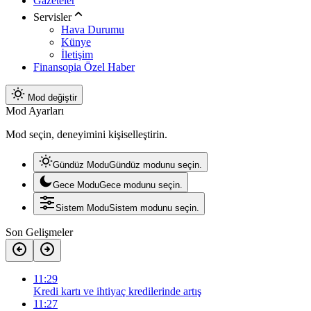
Gazeteler
Servisler
Hava Durumu
Künye
İletişim
Finansopia Özel Haber
Mod değiştir
Mod Ayarları
Mod seçin, deneyimini kişiselleştirin.
Gündüz Modu
Gündüz modunu seçin.
Gece Modu
Gece modunu seçin.
Sistem Modu
Sistem modunu seçin.
Son Gelişmeler
11:29
Kredi kartı ve ihtiyaç kredilerinde artış
11:27