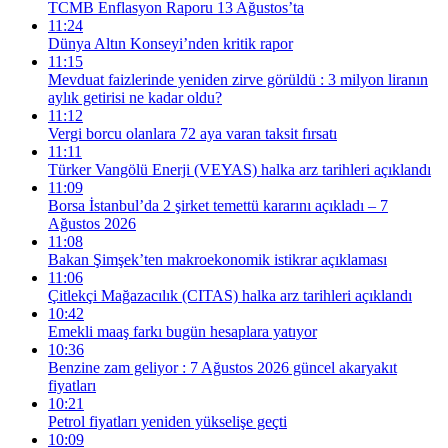
TCMB Enflasyon Raporu 13 Ağustos’ta
11:24
Dünya Altın Konseyi’nden kritik rapor
11:15
Mevduat faizlerinde yeniden zirve görüldü : 3 milyon liranın
aylık getirisi ne kadar oldu?
11:12
Vergi borcu olanlara 72 aya varan taksit fırsatı
11:11
Türker Vangölü Enerji (VEYAS) halka arz tarihleri açıklandı
11:09
Borsa İstanbul’da 2 şirket temettü kararını açıkladı – 7
Ağustos 2026
11:08
Bakan Şimşek’ten makroekonomik istikrar açıklaması
11:06
Çitlekçi Mağazacılık (CITAS) halka arz tarihleri açıklandı
10:42
Emekli maaş farkı bugün hesaplara yatıyor
10:36
Benzine zam geliyor : 7 Ağustos 2026 güncel akaryakıt
fiyatları
10:21
Petrol fiyatları yeniden yükselişe geçti
10:09