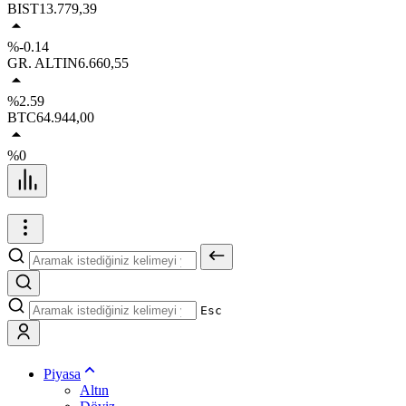
BIST
13.779,39
%-0.14
GR. ALTIN
6.660,55
%2.59
BTC
64.944,00
%0
Esc
Piyasa
Altın