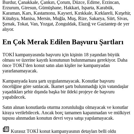
Burdur, Çanakkale, Çankırı, Çorum, Düzce, Edirne, Erzincan,
Erzurum, Giresun, Gümüşhane, Hakkari, Isparta, Karabük,
Karaman, Kars, Kastamonu, Kayseri, Kırıkkale, Kırklareli, Kırşehir,
Kütahya, Manisa, Mersin, Muğla, Muş, Rize, Sakarya, Siirt, Sivas,
Şırnak, Tokat, Van, Yozgat, Zonguldak, Elazığ ve Gaziantep de yer
alıyor.
En Çok Merak Edilen Başvuru Şartları
TOKİ kampanyasında başvuru için kişinin 18 yaşından büyük
olması ve üzerine kayıtlı konutunun bulunmaması gerekiyor. Daha
önce TOKİ’den konut satın alan kişiler ise kampanyadan
yararlanamayacak.
Kampanyada kura şartı uygulanmayacak. Konutlar başvuru
önceliğine göre satılacak. İkamet şartı bulunmadığı için vatandaşlar
yaşadıkları şehir dışında başka bir ildeki projeye de başvuru
yapabilecek.
Satın alınan konutlarda oturma zorunluluğu olmayacak ve konutlar
kiraya verilebilecek. Ancak borç tamamen kapanmadan ve mülkiyet
tapusu alınmadan konutun devri veya satışı yapılamayacak.
Kurasız TOKİ konut kampanyasının detayları belli oldu