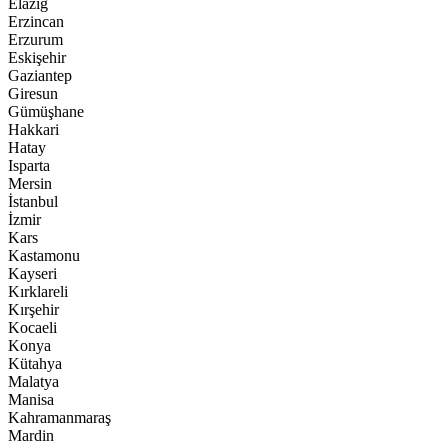
Elazığ
Erzincan
Erzurum
Eskişehir
Gaziantep
Giresun
Gümüşhane
Hakkari
Hatay
Isparta
Mersin
İstanbul
İzmir
Kars
Kastamonu
Kayseri
Kırklareli
Kırşehir
Kocaeli
Konya
Kütahya
Malatya
Manisa
Kahramanmaraş
Mardin