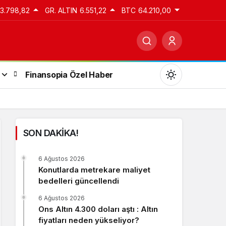
13.798,82
GR. ALTIN
6.551,22
BTC
64.210,00
Finansopia Özel Haber
SON DAKİKA!
Gündüz Modu
6 Ağustos 2026
Gündüz modunu seçin.
Konutlarda metrekare maliyet
bedelleri güncellendi
Gece Modu
6 Ağustos 2026
Gece modunu seçin.
Ons Altın 4.300 doları aştı : Altın
fiyatları neden yükseliyor?