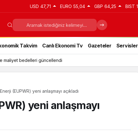
USD
47,71
EURO
55,04
GBP
64,25
BIST
konomik Takvim
Canlı Ekonomi Tv
Gazeteler
Servisler
e maliyet bedelleri güncellendi
nerji (EUPWR) yeni anlaşmayı açıkladı
UPWR) yeni anlaşmayı