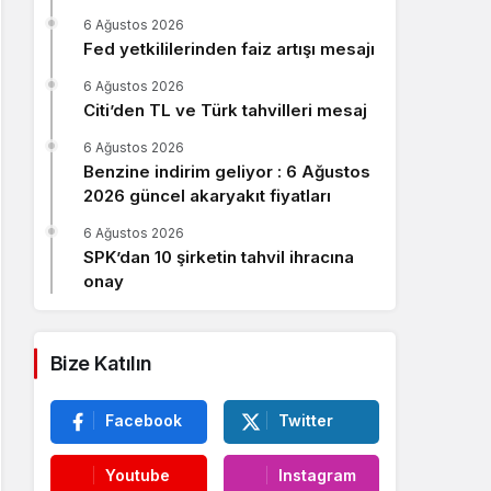
Sistem Modu
6 Ağustos 2026
Sistem modunu seçin.
Fed yetkililerinden faiz artışı mesajı
6 Ağustos 2026
Citi’den TL ve Türk tahvilleri mesaj
6 Ağustos 2026
Benzine indirim geliyor : 6 Ağustos
2026 güncel akaryakıt fiyatları
6 Ağustos 2026
SPK’dan 10 şirketin tahvil ihracına
onay
Bize Katılın
Facebook
Twitter
Youtube
Instagram