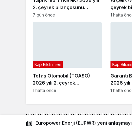
Yapı Kredi (YKBNK) 2026 yılı
Arçelik (
2. çeyrek bilançosunu
çeyrek b
açıkladı
7 gün önce
1 hafta ön
Kap Bildirimleri
Kap Bildiri
Tofaş Otomobil (TOASO)
Garanti 
2026 yılı 2. çeyrek
2026 yılı
bilançosunu açıkladı
bilançosu
1 hafta önce
1 hafta ön
Europower Enerji (EUPWR) yeni anlaşmayı 