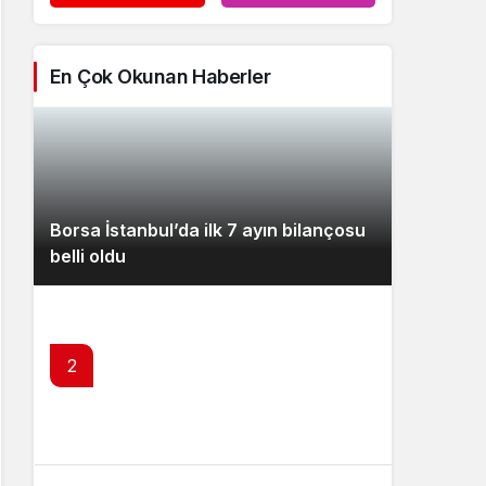
En Çok Okunan Haberler
Borsa İstanbul’da ilk 7 ayın bilançosu
belli oldu
2
Brent petrol 79,91 dolardan işlem
görüyor