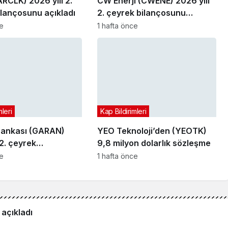
ARCLK) 2026 yılı 2.
CW Enerji (CWENE) 2026 yılı
ilançosunu açıkladı
2. çeyrek bilançosunu
açıkladı
ce
1 hafta önce
mleri
Kap Bildirimleri
Bankası (GARAN)
YEO Teknoloji’den (YEOTK)
 2. çeyrek
9,8 milyon dolarlık sözleşme
nu açıkladı
ce
1 hafta önce
açıkladı