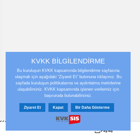
KVKK BİLGİLENDİRME
Bu kuruluşun KVKK kapsamında bilgilendirme sayfasına
ulaşmak için aşağıdaki “Ziyaret Et” butonuna tıklayınız. Bu
sayfada kuruluşun politikalarına ve aydınlatma metinlerine
ulaşabilirsiniz. KVKK kapsamında işlenen verileriniz için
başvuruda bulunabilirsiniz.
Ziyaret Et
Kapat
Bir Daha Gösterme
Paylaş