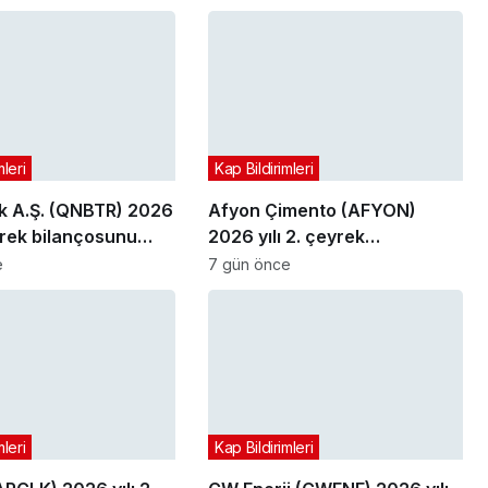
mleri
Kap Bildirimleri
 A.Ş. (QNBTR) 2026
Afyon Çimento (AFYON)
eyrek bilançosunu
2026 yılı 2. çeyrek
bilançosunu açıkladı
e
7 gün önce
mleri
Kap Bildirimleri