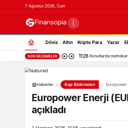
7 Ağustos 2026, Cum
Döviz
Altın
Kripto Para
Yazar
E
11:28
Konutlarda metrekar
SON GELIŞMELER
Kap Bildirimleri
Haberler
Europower E
Europower Enerji (E
açıkladı
2 Haziran 2026, 11:05
yayınlandı