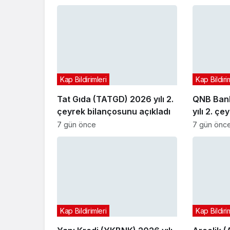
Kap Bildirimleri
Kap Bildiri
Tat Gıda (TATGD) 2026 yılı 2.
QNB Bank
çeyrek bilançosunu açıkladı
yılı 2. ç
açıkladı
7 gün önce
7 gün önc
Kap Bildirimleri
Kap Bildiri