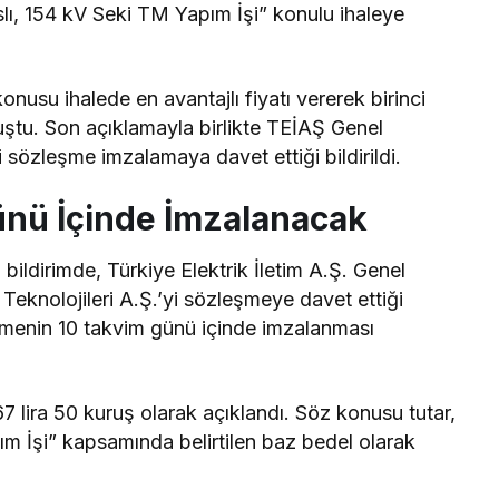
lı, 154 kV Seki TM Yapım İşi” konulu ihaleye
onusu ihalede en avantajlı fiyatı vererek birinci
u. Son açıklamayla birlikte TEİAŞ Genel
 sözleşme imzalamaya davet ettiği bildirildi.
nü İçinde İmzalanacak
ildirimde, Türkiye Elektrik İletim A.Ş. Genel
 Teknolojileri A.Ş.’yi sözleşmeye davet ettiği
leşmenin 10 takvim günü içinde imzalanması
7 lira 50 kuruş olarak açıklandı. Söz konusu tutar,
m İşi” kapsamında belirtilen baz bedel olarak