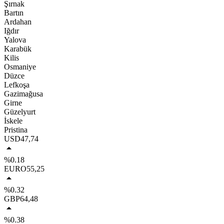
Şırnak
Bartın
Ardahan
Iğdır
Yalova
Karabük
Kilis
Osmaniye
Düzce
Lefkoşa
Gazimağusa
Girne
Güzelyurt
İskele
Pristina
USD
47,74
%0.18
EURO
55,25
%0.32
GBP
64,48
%0.38