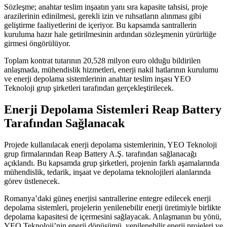
Sözleşme; anahtar teslim inşaatın yanı sıra kapasite tahsisi, proje
arazilerinin edinilmesi, gerekli izin ve ruhsatların alınması gibi
geliştirme faaliyetlerini de içeriyor. Bu kapsamda santrallerin
kuruluma hazır hale getirilmesinin ardından sözleşmenin yürürlüğe
girmesi öngörülüyor.
Toplam kontrat tutarının 20,528 milyon euro olduğu bildirilen
anlaşmada, mühendislik hizmetleri, enerji nakil hatlarının kurulumu
ve enerji depolama sistemlerinin anahtar teslim inşası YEO
Teknoloji grup şirketleri tarafından gerçekleştirilecek.
Enerji Depolama Sistemleri Reap Battery
Tarafından Sağlanacak
Projede kullanılacak enerji depolama sistemlerinin, YEO Teknoloji
grup firmalarından Reap Battery A.Ş. tarafından sağlanacağı
açıklandı. Bu kapsamda grup şirketleri, projenin farklı aşamalarında
mühendislik, tedarik, inşaat ve depolama teknolojileri alanlarında
görev üstlenecek.
Romanya’daki güneş enerjisi santrallerine entegre edilecek enerji
depolama sistemleri, projelerin yenilenebilir enerji üretimiyle birlikte
depolama kapasitesi de içermesini sağlayacak. Anlaşmanın bu yönü,
YEO Teknoloji’nin enerji dönüşümü, yenilenebilir enerji projeleri ve