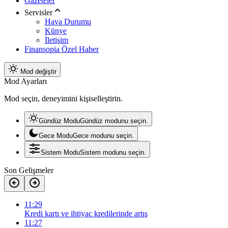
Gazeteler
Servisler
Hava Durumu
Künye
İletişim
Finansopia Özel Haber
Mod değiştir
Mod Ayarları
Mod seçin, deneyimini kişiselleştirin.
Gündüz Modu
Gündüz modunu seçin.
Gece Modu
Gece modunu seçin.
Sistem Modu
Sistem modunu seçin.
Son Gelişmeler
11:29
Kredi kartı ve ihtiyaç kredilerinde artış
11:27