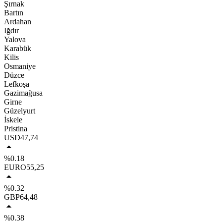
Şırnak
Bartın
Ardahan
Iğdır
Yalova
Karabük
Kilis
Osmaniye
Düzce
Lefkoşa
Gazimağusa
Girne
Güzelyurt
İskele
Pristina
USD
47,74
%0.18
EURO
55,25
%0.32
GBP
64,48
%0.38