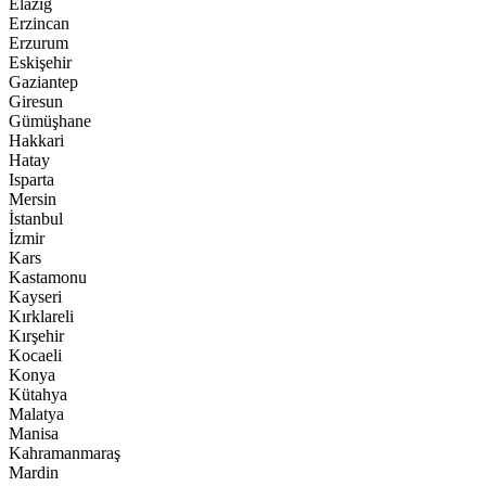
Elazığ
Erzincan
Erzurum
Eskişehir
Gaziantep
Giresun
Gümüşhane
Hakkari
Hatay
Isparta
Mersin
İstanbul
İzmir
Kars
Kastamonu
Kayseri
Kırklareli
Kırşehir
Kocaeli
Konya
Kütahya
Malatya
Manisa
Kahramanmaraş
Mardin