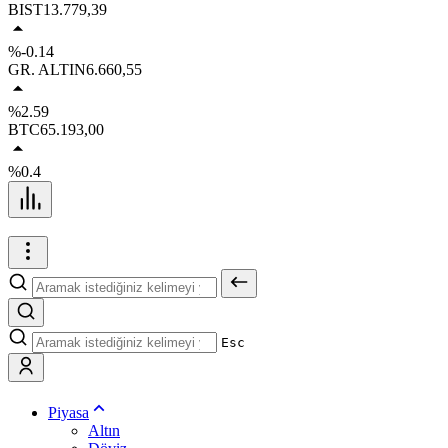
BIST
13.779,39
%-0.14
GR. ALTIN
6.660,55
%2.59
BTC
65.193,00
%0.4
Esc
Piyasa
Altın