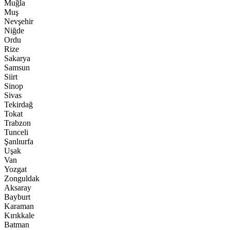
Muğla
Muş
Nevşehir
Niğde
Ordu
Rize
Sakarya
Samsun
Siirt
Sinop
Sivas
Tekirdağ
Tokat
Trabzon
Tunceli
Şanlıurfa
Uşak
Van
Yozgat
Zonguldak
Aksaray
Bayburt
Karaman
Kırıkkale
Batman