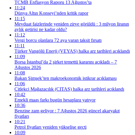
TCMB Enflasyon Raporu 13 Ağustos’ta
11:24
Dünya Altın Konseyi’nden kritik rapor
11:15
Mevduat faizlerinde yeniden zirve görüldü : 3 milyon liranın
aylık getirisi ne kadar oldu?
11:12
Vergi borcu olanlara 72 aya varan taksit fırsatı
11:11
Türker Vangölü Enerji (VEYAS) halka arz tarihleri açıklandı
11:09
Borsa İstanbul’da 2 şirket temettü kararını açıkladı – 7
Ağustos 2026
11:08
Bakan Şimşek’ten makroekonomik istikrar açıklaması
11:06
Çitlekçi Mağazacılık (CITAS) halka arz tarihleri açıklandı
10:42
Emekli maaş farkı bugün hesaplara yatıyor
10:36
Benzine zam geliyor : 7 Ağustos 2026 güncel akaryakıt
fiyatları
10:21
Petrol fiyatları yeniden yükselişe geçti
10:09