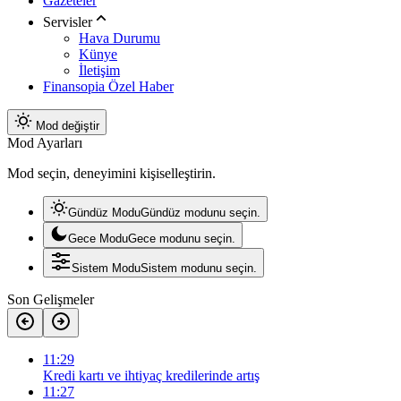
Gazeteler
Servisler
Hava Durumu
Künye
İletişim
Finansopia Özel Haber
Mod değiştir
Mod Ayarları
Mod seçin, deneyimini kişiselleştirin.
Gündüz Modu
Gündüz modunu seçin.
Gece Modu
Gece modunu seçin.
Sistem Modu
Sistem modunu seçin.
Son Gelişmeler
11:29
Kredi kartı ve ihtiyaç kredilerinde artış
11:27