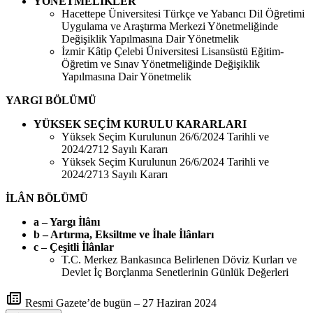
YÖNETMELİKLER
Hacettepe Üniversitesi Türkçe ve Yabancı Dil Öğretimi
Uygulama ve Araştırma Merkezi Yönetmeliğinde
Değişiklik Yapılmasına Dair Yönetmelik
İzmir Kâtip Çelebi Üniversitesi Lisansüstü Eğitim-
Öğretim ve Sınav Yönetmeliğinde Değişiklik
Yapılmasına Dair Yönetmelik
YARGI BÖLÜMÜ
YÜKSEK SEÇİM KURULU KARARLARI
Yüksek Seçim Kurulunun 26/6/2024 Tarihli ve
2024/2712 Sayılı Kararı
Yüksek Seçim Kurulunun 26/6/2024 Tarihli ve
2024/2713 Sayılı Kararı
İLÂN BÖLÜMÜ
a – Yargı İlânı
b – Artırma, Eksiltme ve İhale İlânları
c – Çeşitli İlânlar
T.C. Merkez Bankasınca Belirlenen Döviz Kurları ve
Devlet İç Borçlanma Senetlerinin Günlük Değerleri
Resmi Gazete’de bugün – 27 Haziran 2024